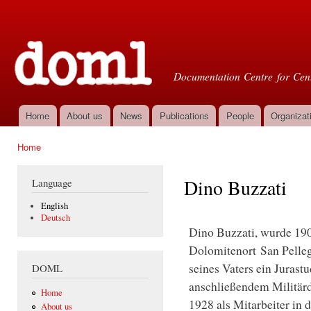
Ski
mai
Doml
con
Documentation Centre for Cent
Home
About us
News
Publications
People
Organizat
Main menu
Home
You are here
Dino Buzzati
Language
English
Deutsch
Dino Buzzati, wurde 190
Dolomitenort San Pelleg
seines Vaters ein Juras
DOML
anschließendem Militärdi
Home
1928 als Mitarbeiter in 
About us