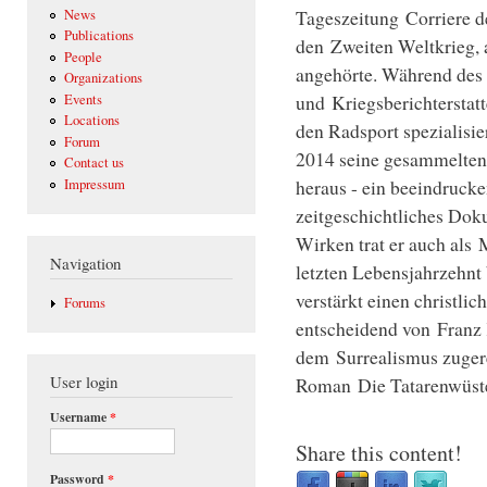
Tageszeitung Corriere de
News
Publications
den Zweiten Weltkrieg, 
People
angehörte. Während des 
Organizations
und Kriegsberichterstatt
Events
Locations
den Radsport spezialisie
Forum
2014 seine gesammelten 
Contact us
heraus - ein beeindrucke
Impressum
zeitgeschichtliches Dok
Wirken trat er auch als
Navigation
letzten Lebensjahrzehn
verstärkt einen christli
Forums
entscheidend von Franz 
dem Surrealismus zugere
User login
Roman Die Tatarenwüste 
Username
*
Share this content!
Password
*