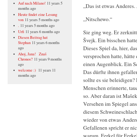
Auf nach Milano!
11 years 5
„Das ist etwas Anderes. 
months ago
Heute findet eine Lesung
„Nitschewo.“
von
11 years 5 months ago
.
11 years 5 months ago
Sie ging weg. Er zerknitt
Urfi
11 years 6 months ago
Diesen Beitrag hat
Švejk. Ein bisschen hatte
Stephan
11 years 6 months
Dieses Spiel da, hier, da
ago
Ahoj, Jana! Znaš
versprochen hatte, hätt
Chronos?
11 years 9 months
einen Augenblick. Ein S
ago
welcome :)
11 years 11
Das dürfte ihnen gefalle
months ago
sollte es sie beleidigen
Menschen erinnerte, tauc
so. Aber daran ist Mašek
Versehen im Spiegel ans
diesem Schweineschlacht
wieder von etwas Ander
Gefallenen spricht er nic
warum. Ferkel für Ferkel