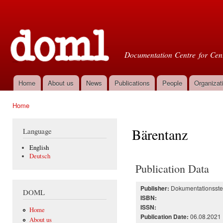
Ski
mai
Doml
con
Documentation Centre for Cent
Home
About us
News
Publications
People
Organizat
Main menu
Home
You are here
Bärentanz
Language
English
Deutsch
Publication Data
Dokumentationsstell
Publisher:
DOML
ISBN:
ISSN:
Home
06.08.2021
Publication Date:
About us