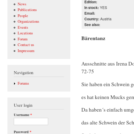
Edition:
News
YES
In stock:
Publications
Email:
People
Austria
Country:
Organizations
See also:
Events
Locations
Bärentanz
Forum
Contact us
Impressum
Ausschnitte aus Irena D
72-75
Navigation
Sie haben ein Schwein g
Forums
es hat keinen Mucks ge
User login
Da haben´s einfach umg
Username
*
das alte Schwein der Sc
Password
*