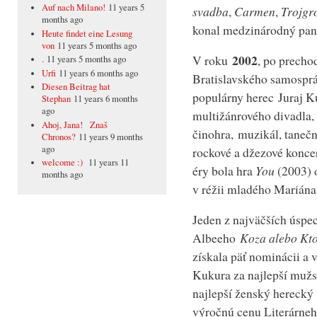
Auf nach Milano!
11 years 5
svadba
,
Carmen
,
Trojgr
months ago
konal medzinárodný pant
Heute findet eine Lesung
von
11 years 5 months ago
2002
V roku
, po precho
.
11 years 5 months ago
Urfi
11 years 6 months ago
Bratislavského samosprá
Diesen Beitrag hat
populárny herec Juraj K
Stephan
11 years 6 months
ago
multižánrového divadla, 
Ahoj, Jana! Znaš
činohra, muzikál, taneč
Chronos?
11 years 9 months
ago
rockové a džezové konce
welcome :)
11 years 11
éry bola hra
You
(2003) 
months ago
v réžii mladého Mariána
Jeden z najväčších úspe
Albeeho
Koza alebo Kto 
získala päť nominácii a 
Kukura za najlepší mužs
najlepší ženský herecký 
výročnú cenu Literárneh