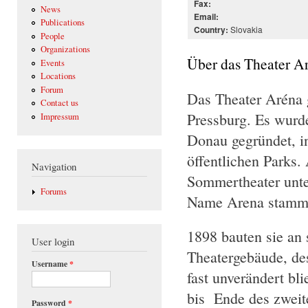
Fax:
News
Email:
Publications
Slovakia
Country:
People
Organizations
Über das Theater A
Events
Locations
Forum
Das Theater Aréna g
Contact us
Pressburg. Es wurd
Impressum
Donau gegründet, in
öffentlichen Parks.
Navigation
Sommertheater unte
Forums
Name Arena stamm
1898 bauten sie an 
User login
Theatergebäude, de
Username
*
fast unverändert bl
bis Ende des zweit
Password
*