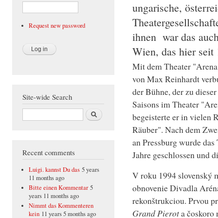
ungarische, österre
Theatergesellschaft
Request new password
ihnen war das auch
Wien, das hier seit
Mit dem Theater "Arena"
von Max Reinhardt verb
der Bühne, der zu dieser
Site-wide Search
Saisons im Theater "Are
Search
begeisterte er in vielen 
Räuber". Nach dem Zwei
an Pressburg wurde das T
Recent comments
Jahre geschlossen und d
Luigi. kannst Du das
5 years
V roku 1994 slovenský m
11 months ago
obnovenie Divadla Aréna
Bitte einen Kommentar
5
years 11 months ago
rekonštrukciou. Prvou p
Nimmt das Kommenteren
Grand Pierot
a čoskoro n
kein
11 years 5 months ago