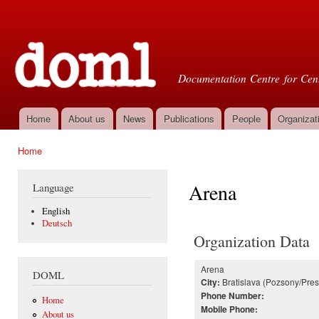
Ski
mai
Doml
con
Documentation Centre for Cent
Home
About us
News
Publications
People
Organizat
Main menu
Home
You are here
Arena
Language
English
Deutsch
Organization Data
Arena
DOML
Bratislava (Pozsony/Pre
City:
Phone Number:
Home
Mobile Phone:
About us