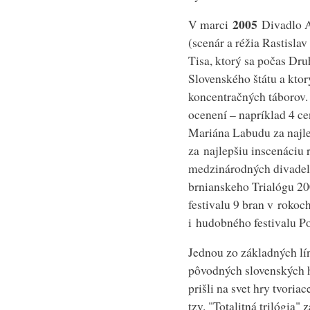
2005
V marci
Divadlo 
(scenár a réžia Rastisla
Tisa, ktorý sa počas Dru
Slovenského štátu a ktor
koncentračných táborov.
ocenení – napríklad 4 ce
Mariána Labudu za najl
za najlepšiu inscenáciu
medzinárodných divadeln
brnianskeho Trialógu 20
festivalu 9 bran v rokoc
i hudobného festivalu 
Jednou zo základných lín
pôvodných slovenských 
prišli na svet hry tvoria
tzv. "Totalitná trilógia"