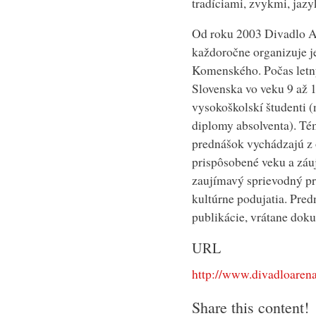
tradíciami, zvykmi, jaz
Od roku 2003 Divadlo A
každoročne organizuje j
Komenského. Počas letný
Slovenska vo veku 9 až 
vysokoškolskí študenti (
diplomy absolventa). T
prednášok vychádzajú z 
prispôsobené veku a záuj
zaujímavý sprievodný pr
kultúrne podujatia. Pred
publikácie, vrátane doku
URL
http://www.divadloarena
Share this content!