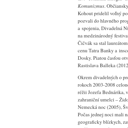
Komunizmus
. Občiansk
Kohout pridelil voľný po
pozvali do hlavného pro
a spojenia, Divadelná Ni
na medzinárodný festiva
Čičvák sa stal laureátom
cenu Tatra Banky a insc
Dosky. Piatou časťou o
Rastislava Balleka (2012
Okrem divadelných o pre
rokoch 2003-2008 celo
réžii Jozefa Bednárika, 
zahraniční umelci – Žid
Nemecká noc (2005), Šva
Počas jednej noci mali n
geograficky blízkych, zat