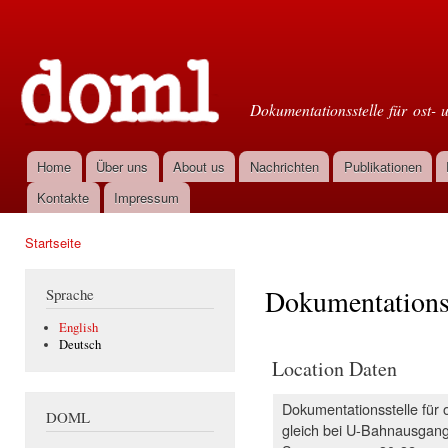
Dir
zu
Doml
Inha
Dokumentationsstelle für ost- 
Home
Über uns
About us
Nachrichten
Publikationen
Hauptmenü
Kontakte
Impressum
Startseite
Sie sind hier
Dokumentationsst
Sprache
English
Deutsch
Location Daten
Dokumentationsstelle für o
DOML
gleich bei U-Bahnausgang