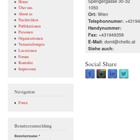
Spengergasse 30-32
Home
1050
Über uns
Wien
Ort:
About us
Nachrichten
+43194
Telephonnumer:
Publikationen
Handynummer:
Personen
+431949358
Fax:
Organisationen
doml@chello.at
E-Mail:
Veranstaltungen
Siehe auch:
Locationen
Forum
Social Share
Kontakte
Impressum
Navigation
Foren
Benutzeranmeldung
Benutzername
*