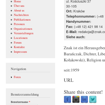
ul. Kościuszki 37
Home
30-105
Über uns
About us
Kraków
Ort:
Nachrichten
(+48 
Telephonnummer:
Publikationen
Handynummer:
Personen
(+48 12) 421 98 14
Fax:
Organisationen
redakcja@znak.c
E-Mail:
Veranstaltungen
Siehe auch:
Locationen
Forum
Znak ist ein Herausgeber
Kontakte
Impressum
Barańczak, Dichter, Libe
Kołakowski), Religion u
Navigation
seit:1959
Foren
URL
Share this content!
Benutzeranmeldung
Benutzername
*