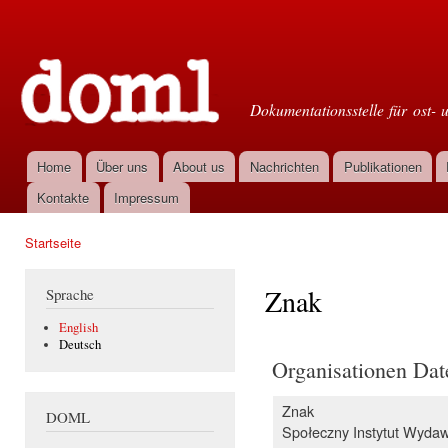
Dir
zu
Doml
Inha
Dokumentationsstelle für ost- 
Home
Über uns
About us
Nachrichten
Publikationen
Hauptmenü
Kontakte
Impressum
Startseite
Sie sind hier
Znak
Sprache
English
Deutsch
Organisationen Dat
Znak
DOML
Społeczny Instytut Wydawn