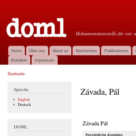
Dir
zu
Doml
Inha
Dokumentationsstelle für ost- 
Home
Über uns
About us
Nachrichten
Publikationen
Hauptmenü
Kontakte
Impressum
Startseite
Sie sind hier
Závada, Pál
Sprache
English
Deutsch
Závada Pál
DOML
Persönliche Angaben