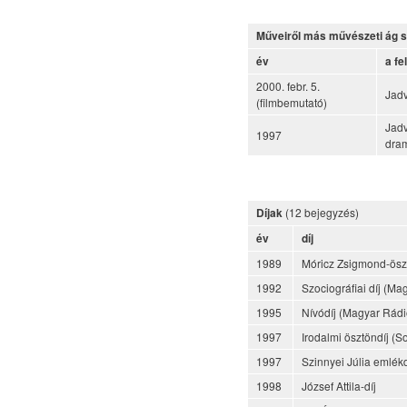
Műveiről más művészeti ág s
év
a fe
2000. febr. 5.
Jadv
(filmbemutató)
Jadv
1997
dram
(12 bejegyzés)
Díjak
év
díj
1989
Móricz Zsigmond-ösz
1992
Szociográfiai díj (M
1995
Nívódíj (Magyar Rádi
1997
Irodalmi ösztöndíj (S
1997
Szinnyei Júlia emlékdí
1998
József Attila-díj