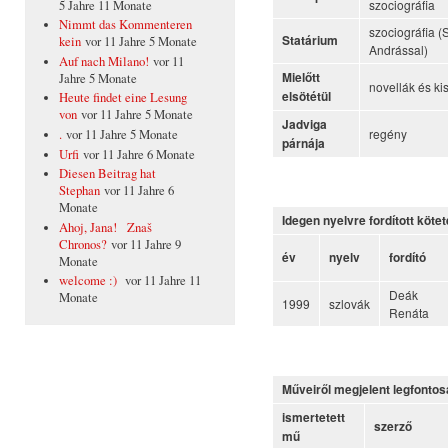
szociográfia
5 Jahre 11 Monate
Nimmt das Kommenteren
szociográfia (
Statárium
kein
vor 11 Jahre 5 Monate
Andrással)
Auf nach Milano!
vor 11
Mielőtt
Jahre 5 Monate
novellák és ki
elsötétül
Heute findet eine Lesung
von
vor 11 Jahre 5 Monate
Jadviga
regény
.
vor 11 Jahre 5 Monate
párnája
Urfi
vor 11 Jahre 6 Monate
Diesen Beitrag hat
Stephan
vor 11 Jahre 6
Monate
Idegen nyelvre fordított köt
Ahoj, Jana! Znaš
Chronos?
vor 11 Jahre 9
év
nyelv
fordító
Monate
welcome :)
vor 11 Jahre 11
Deák
Monate
1999
szlovák
Renáta
Műveiről megjelent legfontos
ismertetett
szerző
mű