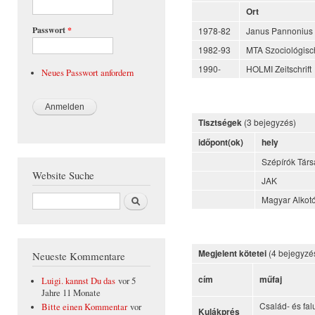
Ort
Passwort
*
1978-82
Janus Pannonius 
1982-93
MTA Szociológisch
1990-
HOLMI Zeitschrift
Neues Passwort anfordern
(3 bejegyzés)
Tisztségek
időpont(ok)
hely
Szépírók Tár
Website Suche
JAK
Suche
Magyar Alkot
(4 bejegyzé
Megjelent kötetei
Neueste Kommentare
cím
műfaj
Luigi. kannst Du das
vor 5
Jahre 11 Monate
Család- és falu
Bitte einen Kommentar
vor
Kulákprés