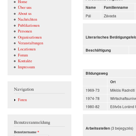
Home
Name
Familienname
Über uns
About us
Pál
Závada
Nachrichten
Publikationen
Personen
Organisationen
Literarisches Betätigungsfel
Veranstaltungen
Locationen
Beschäftigung
Forum
Kontakte
Impressum
Bildungsweg
Ort
Navigation
1969-73
Miklós Radnóti
1974-78
Wirtschaftsuniv
Foren
1980-82
Eötvös Loránd 
Benutzeranmeldung
(3 bejegyzés)
Arbeitsstellen
Benutzername
*