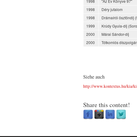
1998
"Az Év Könyve 97"
1998
Déry jutalom
1998
Drámaírói ösztöndíj 
1999
Krúdy Gyula-díj (Soro
2000
Márai Sándor-díj
2000
Tótkomlós díszpolgá
Siehe auch
http://www.kontextus.hu/kia/
Share this content!