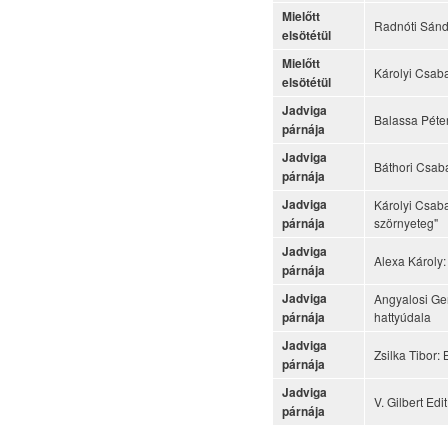
Mielőtt
Radnóti Sánd
elsötétül
Mielőtt
Károlyi Csaba
elsötétül
Jadviga
Balassa Péter
párnája
Jadviga
Báthori Csaba
párnája
Jadviga
Károlyi Csaba
szörnyeteg"
párnája
Jadviga
Alexa Károly: 
párnája
Jadviga
Angyalosi Ge
hattyúdala
párnája
Jadviga
Zsilka Tibor:
párnája
Jadviga
V. Gilbert Ed
párnája