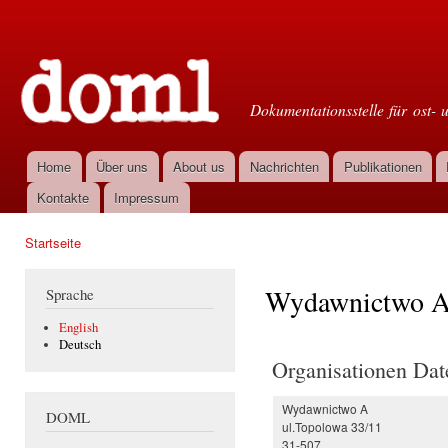
Dir
zu
Doml
Inha
Dokumentationsstelle für ost- 
Home
Über uns
About us
Nachrichten
Publikationen
Hauptmenü
Kontakte
Impressum
Startseite
Sie sind hier
Wydawnictwo 
Sprache
English
Deutsch
Organisationen Dat
Wydawnictwo A
DOML
ul.Topolowa 33/11
31-507