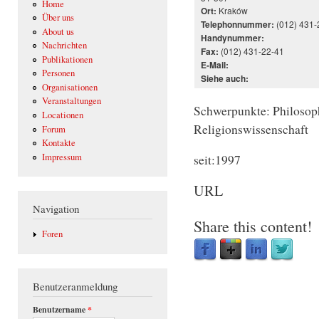
Home
Kraków
Ort:
Über uns
(012) 431-
Telephonnummer:
About us
Handynummer:
Nachrichten
(012) 431-22-41
Fax:
Publikationen
E-Mail:
Personen
Siehe auch:
Organisationen
Veranstaltungen
Schwerpunkte: Philosoph
Locationen
Religionswissenschaft
Forum
Kontakte
seit:1997
Impressum
URL
Navigation
Share this content!
Foren
Benutzeranmeldung
Benutzername
*