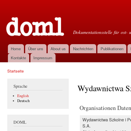
Dir
zu
Doml
Inha
Dokumentationsstelle für ost- 
Home
Über uns
About us
Nachrichten
Publikationen
Hauptmenü
Kontakte
Impressum
Startseite
Sie sind hier
Wydawnictwa Sz
Sprache
English
Deutsch
Organisationen Date
Wydawnictwa Szkolne i P
DOML
S.A.