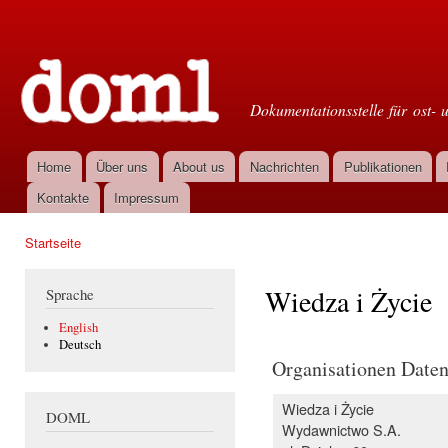
Dir
zu
Doml
Inha
Dokumentationsstelle für ost- 
Home
Über uns
About us
Nachrichten
Publikationen
Hauptmenü
Kontakte
Impressum
Startseite
Sie sind hier
Wiedza i Życie
Sprache
English
Deutsch
Organisationen Date
Wiedza i Życie
DOML
Wydawnictwo S.A.