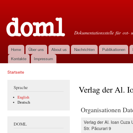
Dir
zu
Doml
Inha
Dokumentationsstelle für ost- 
Home
Über uns
About us
Nachrichten
Publikationen
Hauptmenü
Kontakte
Impressum
Startseite
Sie sind hier
Verlag der Al. I
Sprache
English
Deutsch
Organisationen Dat
Verlag der Al. Ioan Cuza U
DOML
Str. Păcurari 9