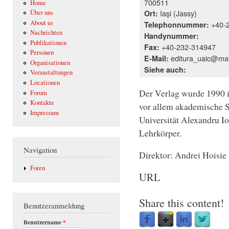
700511
Home
Iaşi (Jassy)
Ort:
Über uns
About us
+40-
Telephonnummer:
Nachrichten
Handynummer:
Publikationen
+40-232-314947
Fax:
Personen
editura_uaic@mai
E-Mail:
Organisationen
Siehe auch:
Veranstaltungen
Locationen
Der Verlag wurde 1990 i
Forum
Kontakte
vor allem akademische S
Impressum
Universität Alexandru 
Lehrkörper.
Navigation
Direktor: Andrei Hoisie
Foren
URL
Share this content!
Benutzeranmeldung
Benutzername
*