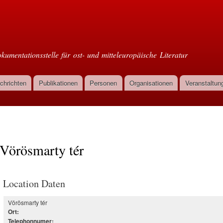
Direkt
zum
oml
Inhalt
kumentationsstelle für ost- und mitteleuropäische Literatur
chrichten
Publikationen
Personen
Organisationen
Veranstaltun
Vörösmarty tér
Location Daten
Vörösmarty tér
Ort:
Telephonnumer: