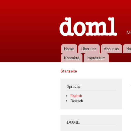
D
Do
Home
Über uns
About us
Na
Hauptmenü
Kontakte
Impressum
Startseite
Sie sind hier
Sprache
English
Deutsch
DOML