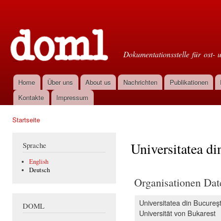
Dir
zu
Doml
Inha
Dokumentationsstelle für ost- 
Home
Über uns
About us
Nachrichten
Publikationen
Hauptmenü
Kontakte
Impressum
Startseite
Sie sind hier
Universitatea di
Sprache
English
Deutsch
Organisationen Dat
Universitatea din Bucureşt
DOML
Universität von Bukarest