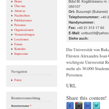
Bdul M. Kogălniceanu nr. 
Home
050107
Über uns
About us
Bucureşti (Bukarest)
Ort:
Nachrichten
+40 2
Telephonnummer:
Publikationen
Handynummer:
Personen
+40 21 313 17 60
Fax:
Organisationen
unibuc03@yahoo
E-Mail:
Veranstaltungen
Siehe auch:
Locationen
Forum
Die Universität von Buka
Kontakte
Impressum
Fürsten Alexandru Ioan C
wichtigste Universität R
mehr als 30.000 Student
Navigation
Personen.
Foren
URL
Share this content!
Benutzeranmeldung
Benutzername
*