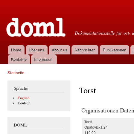
Dir
zu
Doml
Inha
Dokumentationsstelle für ost- 
Home
Über uns
About us
Nachrichten
Publikationen
Hauptmenü
Kontakte
Impressum
Startseite
Sie sind hier
Torst
Sprache
English
Deutsch
Organisationen Date
Torst
DOML
Opatovická 24
110 00