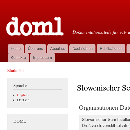
Dir
zu
Doml
Inha
Dokumentationsstelle für ost- 
Home
Über uns
About us
Nachrichten
Publikationen
Hauptmenü
Kontakte
Impressum
Startseite
Sie sind hier
Slowenischer Sc
Sprache
English
Deutsch
Organisationen Dat
Slowenischer Schriftstell
DOML
Društvo slovenskih pisatel