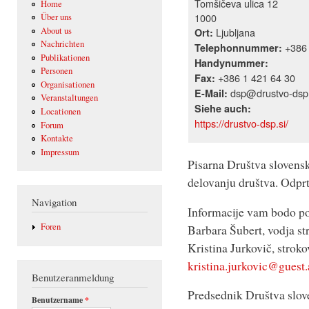
Tomšičeva ulica 12
Home
1000
Über uns
About us
Ljubljana
Ort:
Nachrichten
+386 
Telephonnummer:
Publikationen
Handynummer:
Personen
+386 1 421 64 30
Fax:
Organisationen
dsp@drustvo-dsp.
E-Mail:
Veranstaltungen
Siehe auch:
Locationen
https://drustvo-dsp.si/
Forum
Kontakte
Impressum
Pisarna Društva slovensk
delovanju društva. Odprt
Navigation
Informacije vam bodo po
Foren
Barbara Šubert, vodja s
Kristina Jurkovič, strok
kristina.jurkovic@guest.
Benutzeranmeldung
Predsednik Društva slove
Benutzername
*