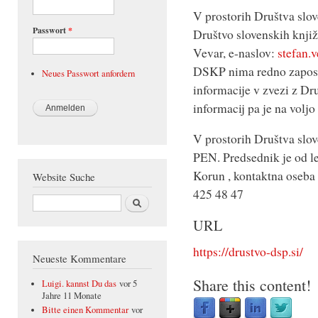
V prostorih Društva slov
Passwort
*
Društvo slovenskih knjiž
Vevar, e-naslov:
stefan.
DSKP nima redno zaposl
Neues Passwort anfordern
informacije v zvezi z Dr
informacij pa je na voljo
V prostorih Društva slov
PEN. Predsednik je od le
Korun , kontaktna oseba
Website Suche
425 48 47
Suche
URL
https://drustvo-dsp.si/
Neueste Kommentare
Share this content!
Luigi. kannst Du das
vor 5
Jahre 11 Monate
Bitte einen Kommentar
vor