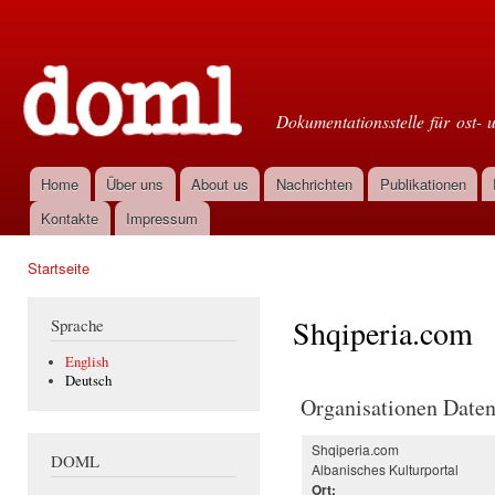
Dir
zu
Doml
Inha
Dokumentationsstelle für ost- 
Home
Über uns
About us
Nachrichten
Publikationen
Hauptmenü
Kontakte
Impressum
Startseite
Sie sind hier
Shqiperia.com
Sprache
English
Deutsch
Organisationen Date
Shqiperia.com
DOML
Albanisches Kulturportal
Ort: