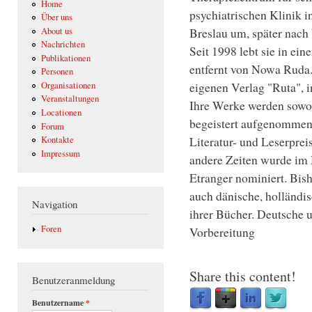
Home
psychiatrischen Klinik 
Über uns
Breslau um, später nach 
About us
Nachrichten
Seit 1998 lebt sie in ei
Publikationen
entfernt von Nowa Ruda. E
Personen
eigenen Verlag "Ruta", i
Organisationen
Veranstaltungen
Ihre Werke werden sowoh
Locationen
begeistert aufgenommen. 
Forum
Literatur- und Leserpre
Kontakte
Impressum
andere Zeiten wurde im 
Etranger nominiert. Bish
auch dänische, holländis
Navigation
ihrer Bücher. Deutsche 
Foren
Vorbereitung
Share this content!
Benutzeranmeldung
Benutzername
*