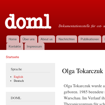
Dir
zu
Doml
Inha
Dokumentationsstelle für ost- 
Home
Über uns
About us
Nachrichten
Publikationen
Hauptmenü
Kontakte
Impressum
Startseite
Sie sind hier
Olga Tokarczuk
Sprache
English
Deutsch
Olga Tokarczuk wurde a
geboren. 1985 beendete s
Warschau. Im Verlauf ihr
DOML
Therapiezentrum für sch