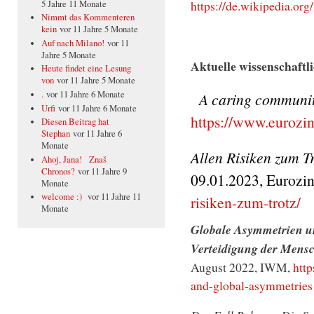
https://de.wikipedia.or
5 Jahre 11 Monate
Nimmt das Kommenteren
kein
vor 11 Jahre 5 Monate
Auf nach Milano!
vor 11
Jahre 5 Monate
Aktuelle wissenschaftl
Heute findet eine Lesung
von
vor 11 Jahre 5 Monate
.
vor 11 Jahre 6 Monate
A caring community
Urfi
vor 11 Jahre 6 Monate
https://www.eurozi
Diesen Beitrag hat
Stephan
vor 11 Jahre 6
Monate
Allen Risiken zum T
Ahoj, Jana! Znaš
Chronos?
vor 11 Jahre 9
09.01.2023, Eurozi
Monate
welcome :)
vor 11 Jahre 11
risiken-zum-trotz/
Monate
Globale Asymmetrien un
Verteidigung der Mens
August 2022, IWM,
htt
and-global-asymmetries