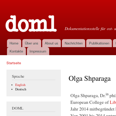
Dir
zu
Doml
Inha
Dokumentationsstelle für ost- 
Home
Über uns
About us
Nachrichten
Publikationen
Hauptmenü
Kontakte
Impressum
Startseite
Sie sind hier
Olga Shparaga
Sprache
English
Deutsch
in
Olga Shparaga, Dr.
phil
European College of
Lib
DOML
Jahr 2014 mitbegründet 
Von 2001 bis 2014 unter