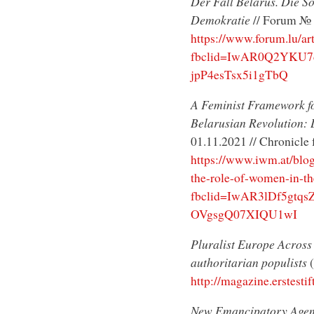
Der Fall Belarus.
Die So
Demokratie
// Forum № 4
https://www.forum.lu/art
fbclid=IwAR0Q2YKU7
jpP4esTsx5i1gTbQ
A Feminist Framework fo
Belarusian Revolution: 
01.11.2021 // Chronicle
https://www.iwm.at/blog
the-role-of-women-in-th
fbclid=IwAR3lDf5gt
OVgsgQ07XIQU1wI
Pluralist Europe Across
authoritarian populists
(
http://magazine.erstestif
New Emancipatory Agend