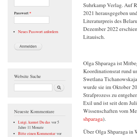
Suhrkamp Verlag. Auf Ru
2021 herausgegeben un
Passwort
*
Literaturpreis des Bela
Dezember 2022 erschien
Neues Passwort anfordern
Litauisch.
Olga Shparaga ist Mitb
Koordinationsrat rund u
Website Suche
Swetlana Tichanowskaja.
Suche
wurde sie im Oktober 20
Strafprozess zu entgehen
Exil und ist seit dem Jul
Wissenschaften vom Me
Neueste Kommentare
shparaga
).
Luigi. kannst Du das
vor 5
Jahre 11 Monate
Über Olga Shparaga in 
Bitte einen Kommentar
vor