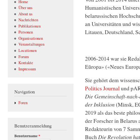
Home
Humanistischen Universit
Über uns
About us
belarussischen Hochschul
Nachrichten
an Universitäten und wis
Publikationen
Litauen, Deutschland, 
Personen
Organisationen
Veranstaltungen
Locationen
Forum
2006-2014 war sie Redakt
Kontakte
Eŭropa» («Neues Europa
Impressum
Sie gehört dem wissensc
Politics Journal
und pART
Navigation
Die Gemeinschaft-nach-
Foren
der Inklusion
(Minsk, EC
2019 als das beste phil
der Forscher in Belarus 
Benutzeranmeldung
Redakteurin von 7 Samm
Benutzername
*
Buch
Die Revolution hat