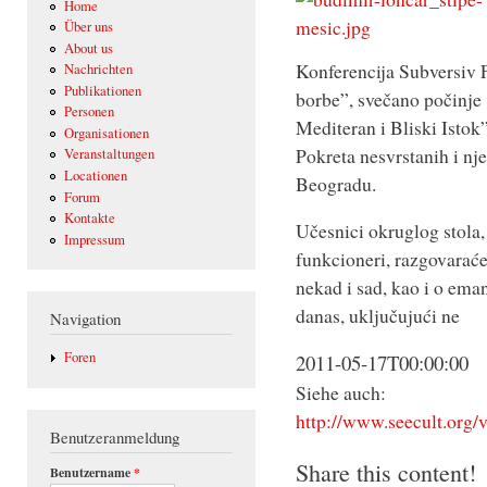
Home
Über uns
About us
Konferencija Subversiv 
Nachrichten
Publikationen
borbe”, svečano počinje
Personen
Mediteran i Bliski Isto
Organisationen
Pokreta nesvrstanih i nj
Veranstaltungen
Locationen
Beogradu.
Forum
Kontakte
Učesnici okruglog stola,
Impressum
funkcioneri, razgovarać
nekad i sad, kao i o ema
danas, uključujući ne
Navigation
Foren
2011-05-17T00:00:00
Siehe auch:
http://www.seecult.org/
Benutzeranmeldung
Share this content!
Benutzername
*