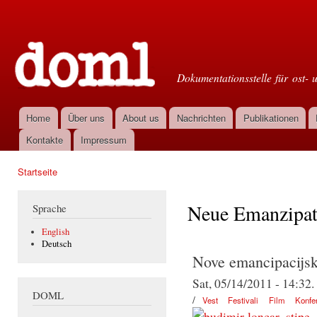
Dir
zu
Doml
Inha
Dokumentationsstelle für ost- 
Home
Über uns
About us
Nachrichten
Publikationen
Hauptmenü
Kontakte
Impressum
Startseite
Sie sind hier
Neue Emanzipat
Sprache
English
Deutsch
Nove emancipacijsk
Sat, 05/14/2011 - 14:32.
DOML
/
Vest
Festivali
Film
Konfe