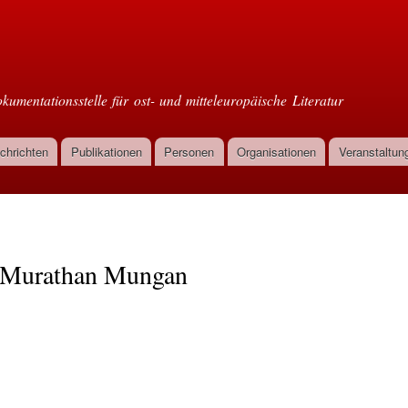
Direkt
zum
oml
Inhalt
kumentationsstelle für ost- und mitteleuropäische Literatur
chrichten
Publikationen
Personen
Organisationen
Veranstaltun
Murathan Mungan