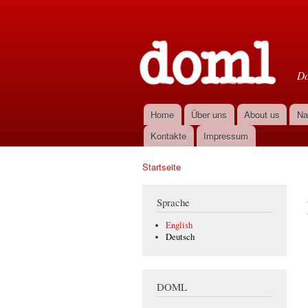
D
Do
Home
Über uns
About us
Na
Hauptmenü
Kontakte
Impressum
Startseite
Sie sind hier
Sprache
English
Deutsch
DOML