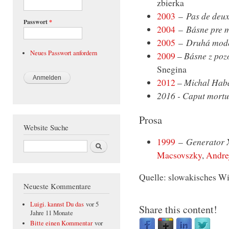
zbierka
2003
–
Pas de deu
Passwort
*
2004
–
Básne pre m
2005
–
Druhá mod
Neues Passwort anfordern
2009
–
Básne z pozo
Snegina
2012
–
Michal Hab
2016 - Caput mort
Prosa
Website Suche
1999
–
Generator 
Suche
Macsovszky
,
Andre
Quelle: slowakisches W
Neueste Kommentare
Luigi. kannst Du das
vor 5
Share this content!
Jahre 11 Monate
Bitte einen Kommentar
vor