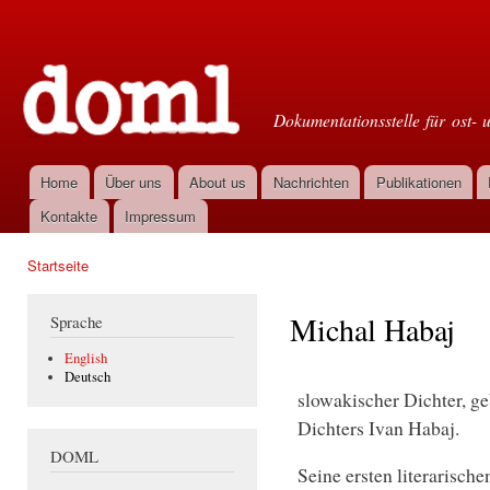
Dir
zu
Doml
Inha
Dokumentationsstelle für ost- 
Home
Über uns
About us
Nachrichten
Publikationen
Hauptmenü
Kontakte
Impressum
Startseite
Sie sind hier
Michal Habaj
Sprache
English
Deutsch
slowakischer Dichter, ge
Dichters Ivan Habaj.
DOML
Seine ersten literarische