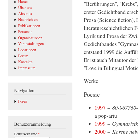
Home
"Berührungen", "Krebs",
Über uns
erster Gedichtband ersc
About us
Prosa (Science fiction),
Nachrichten
Publikationen
literatureschichtlichen 
Personen
Lyrik und Prosa der Zwi
Organisationen
Gedichtbandes "Gymnasia
Veranstaltungen
Locationen
entstand 1999 die Auff
Forum
Er ist auch Mitautor de
Kontakte
"Love in Bilingual Moti
Impressum
Werke
Navigation
Poesie
Foren
1997
–
80-967760-
a pop-artu
1999
–
Gymnazistky
Benutzeranmeldung
2000
–
Korene neba
Benutzername
*