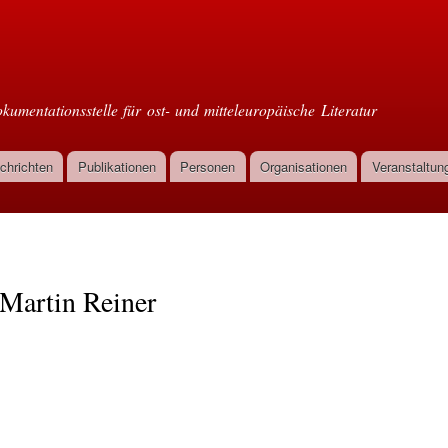
Direkt
zum
oml
Inhalt
kumentationsstelle für ost- und mitteleuropäische Literatur
chrichten
Publikationen
Personen
Organisationen
Veranstaltun
Martin Reiner