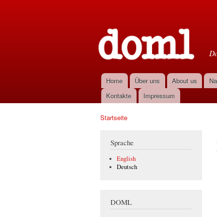
D
Do
Home
Über uns
About us
Na
Hauptmenü
Kontakte
Impressum
Startseite
Sie sind hier
Sprache
English
Deutsch
DOML