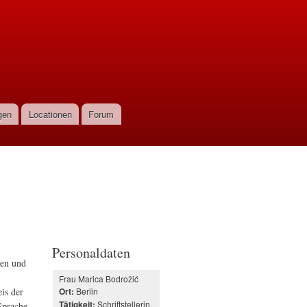
gen
Locationen
Forum
Personaldaten
gen und
Frau Marica Bodrožić
is der
Berlin
Ort:
Schriftstellerin,
Tätigkeit:
Sprache,