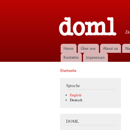
D
Do
Home
Über uns
About us
Na
Hauptmenü
Kontakte
Impressum
Startseite
Sie sind hier
Sprache
English
Deutsch
DOML