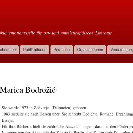
Direkt
zum
oml
Inhalt
kumentationsstelle für ost- und mitteleuropäische Literatur
chrichten
Publikationen
Personen
Organisationen
Veranstaltun
Marica Bodrožić
Sie wurde 1973 in Zadvarje (Dalmatien) geboren.
1983 siedelte sie nach Hessen über. Sie schreibt Gedichte, Romane, Erzählun
Essays.
Für ihre Bücher erhielt sie zahlreiche Auszeichnungen, darunter den Förderpre
Literatur von der Akademie der Künste in Berlin, den Kulturpreis Deutscher 