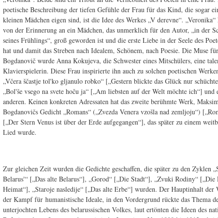
poetische Beschreibung der tiefen Gefühle der Frau für das Kind, die sogar e
kleinen Mädchen eigen sind, ist die Idee des Werkes „V derevne“. „Veronika“ 
von der Erinnerung an ein Mädchen, das unmerklich für den Autor, „in der S
seines Frühlings“, groß geworden ist und die erste Liebe in der Seele des Poe
hat und damit das Streben nach Idealem, Schönem, nach Poesie. Die Muse f
Bogdanovič wurde Anna Kokujeva, die Schwester eines Mitschülers, eine talen
Klavierspielerin. Diese Frau inspirierte ihn auch zu solchen poetischen Werke
„Včera ščastje tol'ko gljanulo robko“ [„Gestern blickte das Glück nur schüchte
„Bol'še vsego na svete hoču ja“ [„Am liebsten auf der Welt möchte ich“] und 
anderen. Keinen konkreten Adressaten hat das zweite berühmte Werk, Maksi
Bogdanovičs Gedicht „Romans“ („Zvezda Venera vzošla nad zemljoju“) [„Ro
[„Der Stern Venus ist über der Erde aufgegangen“], das später zu einem weit
Lied wurde.
Zur gleichen Zeit wurden die Gedichte geschaffen, die später zu den Zyklen „
Belarus'“ [„Das alte Belarus“], „Gorod“ [„Die Stadt“], „Zvuki Rodiny“ [„Die 
Heimat“], „Staroje nasledije“ [„Das alte Erbe“] wurden. Der Hauptinhalt der
der Kampf für humanistische Ideale, in den Vordergrund rückte das Thema d
unterjochten Lebens des belarussischen Volkes, laut ertönten die Ideen des nat