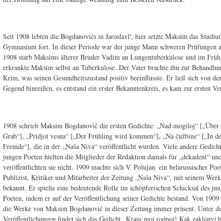
Seit 1908 lebten die Bogdanovičs in Jaroslavl', hier setzte Maksim das Studi
Gymnasium fort. In dieser Periode war der junge Mann schweren Prüfungen a
1908 starb Maksims älterer Bruder Vadim an Lungentuberkulose und im Früh
erkrankte Maksim selbst an Tuberkulose. Der Vater brachte ihn zur Behandlun
Krim, was seinen Gesundheitszustand positiv beeinflusste. Er ließ sich von de
Gegend hinreißen, es entstand ein erster Bekanntenkreis, es kam zur ersten Ver
1908 schrieb Maksim Bogdanovič die ersten Gedichte: „Nad mogiloj“ [„Über
Grab“], „Pridjot vesna“ [„Der Frühling wird kommen“], „Na čužbine“ [„In d
Fremde“], die in der „Naša Niva“ veröffentlicht wurden. Viele andere Gedicht
jungen Poeten hielten die Mitglieder der Redaktion damals für „dekadent“ un
veröffentlichten sie nicht. 1909 machte sich V. Polujan, ein belarussischer Poe
Publizist, Kritiker und Mitarbeiter der Zeitung „Naša Niva“, mit seinem Wer
bekannt. Er spielte eine bedeutende Rolle im schöpferischen Schicksal des ju
Poeten, indem er auf der Veröffentlichung seiner Gedichte bestand. Von 1909
die Werke von Maksim Bogdanovič in dieser Zeitung immer präsent. Unter d
Veröffentlichungen findet sich das Gedicht „Kraju moj rodnoj! Kak zakljaty