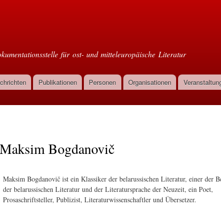
Direkt
zum
oml
Inhalt
kumentationsstelle für ost- und mitteleuropäische Literatur
chrichten
Publikationen
Personen
Organisationen
Veranstaltun
Maksim Bogdanovič
Maksim Bogdanovič ist ein Klassiker der belarussischen Literatur, einer der 
der belarussischen Literatur und der Literatursprache der Neuzeit, ein Poet,
Prosaschriftsteller, Publizist, Literaturwissenschaftler und Übersetzer.