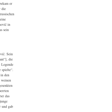
 bekam er
r die
arussischen
eine
ovič in
as sein
vič. Sein
nt“], die
ne Legende
 spielte“.
 in den
s weinen
gesenkten
errten
ber das
 junge
r und gab