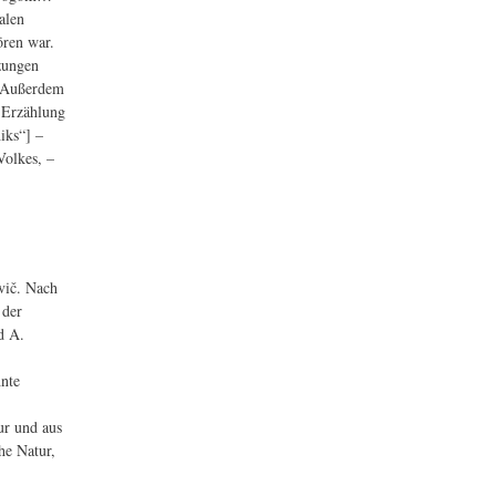
alen
ören war.
zungen
. Außerdem
e Erzählung
iks“] –
Volkes, –
vič. Nach
 der
d A.
hnte
ur und aus
he Natur,