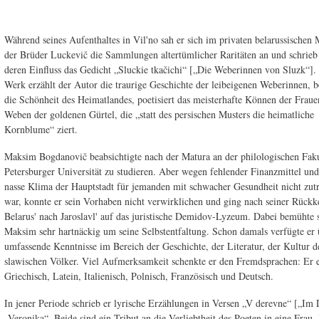
Während seines Aufenthaltes in Vil'no sah er sich im privaten belarussische
der Brüder Luckevič die Sammlungen altertümlicher Raritäten an und schrieb
deren Einfluss das Gedicht „Sluckie tkačichi“ [„Die Weberinnen von Sluzk“].
Werk erzählt der Autor die traurige Geschichte der leibeigenen Weberinnen, b
die Schönheit des Heimatlandes, poetisiert das meisterhafte Können der Frau
Weben der goldenen Gürtel, die „statt des persischen Musters die heimatliche
Kornblume“ ziert.
Maksim Bogdanovič beabsichtigte nach der Matura an der philologischen Faku
Petersburger Universität zu studieren. Aber wegen fehlender Finanzmittel und
nasse Klima der Hauptstadt für jemanden mit schwacher Gesundheit nicht zutr
war, konnte er sein Vorhaben nicht verwirklichen und ging nach seiner Rückk
Belarus' nach Jaroslavl' auf das juristische Demidov-Lyzeum. Dabei bemühte 
Maksim sehr hartnäckig um seine Selbstentfaltung. Schon damals verfügte er 
umfassende Kenntnisse im Bereich der Geschichte, der Literatur, der Kultur d
slawischen Völker. Viel Aufmerksamkeit schenkte er den Fremdsprachen: Er e
Griechisch, Latein, Italienisch, Polnisch, Französisch und Deutsch.
In jener Periode schrieb er lyrische Erzählungen in Versen „V derevne“ [„Im
„Veronika“. Beide sind ein Tribut an die Verliebtheit des Poeten in eine Frau.