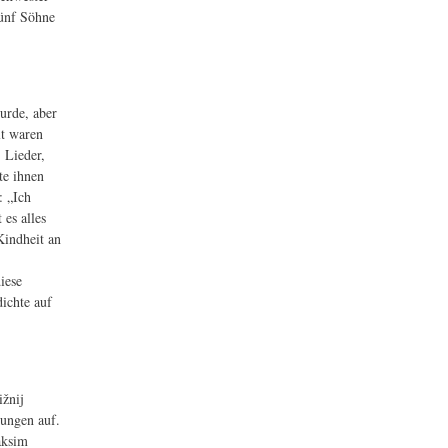
fünf Söhne
urde, aber
t waren
 Lieder,
te ihnen
: „Ich
 es alles
Kindheit an
iese
ichte auf
žnij
ungen auf.
aksim