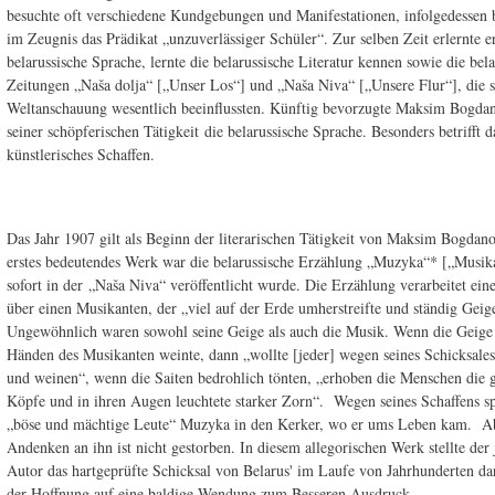
besuchte oft verschiedene Kundgebungen und Manifestationen, infolgedessen
im Zeugnis das Prädikat „unzuverlässiger Schüler“. Zur selben Zeit erlernte e
belarussische Sprache, lernte die belarussische Literatur kennen sowie die bel
Zeitungen „Naša dolja“ [„Unser Los“] und „Naša Niva“ [„Unsere Flur“], die s
Weltanschauung wesentlich beeinflussten. Künftig bevorzugte Maksim Bogdan
seiner schöpferischen Tätigkeit die belarussische Sprache. Besonders betrifft d
künstlerisches Schaffen.
Das Jahr 1907 gilt als Beginn der literarischen Tätigkeit von Maksim Bogdano
erstes bedeutendes Werk war die belarussische Erzählung „Muzyka“* [„Musika
sofort in der „Naša Niva“ veröffentlicht wurde. Die Erzählung verarbeitet ei
über einen Musikanten, der „viel auf der Erde umherstreifte und ständig Geige
Ungewöhnlich waren sowohl seine Geige als auch die Musik. Wenn die Geige
Händen des Musikanten weinte, dann „wollte [jeder] wegen seines Schicksale
und weinen“, wenn die Saiten bedrohlich tönten, „erhoben die Menschen die 
Köpfe und in ihren Augen leuchtete starker Zorn“. Wegen seines Schaffens sp
„böse und mächtige Leute“ Muzyka in den Kerker, wo er ums Leben kam. A
Andenken an ihn ist nicht gestorben. In diesem allegorischen Werk stellte der
Autor das hartgeprüfte Schicksal von Belarus' im Laufe von Jahrhunderten da
der Hoffnung auf eine baldige Wendung zum Besseren Ausdruck.