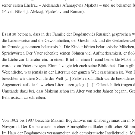
seiner ersten Ehefrau – Aleksandra Afanasjevna Mjakota – und sie bekamen 
(Pavel, Nikolaj, Aleksej, Vjačeslav und Roman).
Es ist zu betonen, dass in der Familie der Bogdanovičs Russisch gesprochen w
die Lebensweise und die Gewohnheiten, der Geschmack und die Gedankenwel
im Grunde genommen belarussisch. Die Kinder hörten belarussische Märchen,
Sprichwörter. Der Vater schenkte seinen Söhnen viel Aufmerksamkeit, er flöß
die Liebe zur Literatur ein. In einem Brief an einen Freund bemerkte Maksim
wurde vom Vater erzogen. Einmal zeigte ich euch seine Bibliothek. Darin gibt
Wesentliche, was jemals in der Literatur der ganzen Welt erschienen ist. Von 
besuchten wir diese Schule der Welt [...] Selbstverständlich wurde besonderes
Augenmerk auf die slawischen Literaturen gelegt [...]“ Offensichtlich trugen d
Umstände dazu bei, dass Maksim schon im Alter von zehn Jahren begann, Ged
Belarussisch zu schreiben.
Von 1902 bis 1907 besuchte Maksim Bogdanovič ein Knabengymnasium in Ni
Novgorod. Der Knabe wuchs in einer Atmosphäre radikaler politischer Stimm
Im Haus der Bogdanovičs versammelten sich demokratische Intellektuelle. M