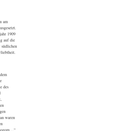
um am
usgesetzt.
jahr 1909
g auf die
r südlichen
liebtheit.
 dem
er
e des
d
t,
ken
ngen
 an waren
en
j bogom…“