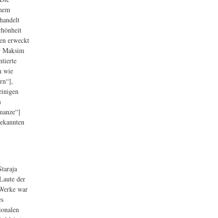
inem
handelt
chönheit
ten erweckt
ür Maksim
tierte
n wie
rn“],
einigen
m
manze“]
bekannten
Staraja
Laute der
 Werke war
es
ionalen