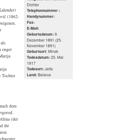
Dichter
Kalender)
Telephonnummer :
ovič (1862-
Handynummer:
Fax:
beigenen.
E-Mail:
r
9.
Geburtsdatum:
Dezember 1891 (25.
als
November 1891)
n enger
: Minsk
Geburtsort
Marija
25. Mai
Todesdatum:
1917
Jalta
rija
Todesort:
Belarus
Land:
e Tochter
 nach dem
ovgorod.
lžina (der
d ihr
hren
Schwester