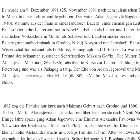
Er wurde am 9. Dezember 1891 (25. November 1891 nach dem julianischen 
in Minsk in einer Lehrerfamilie geboren. Der Vater, Adam Jegorovič Bogdan
1940), stammte aus der Familie eines landlosen Bauern, eines ehemaligen Lei
Er absolvierte das Lehrerseminar in Nesviž, arbeitete als Lehrer und Leiter de
staatlichen Volksschule in Minsk, als Schätzer und Landvermesser bei der
Bauerngrundundbodenbank in Grodno, Nižnij Novgorod und Jaroslavl'. Er ist 
Wissenschaftler bekannt, als Folklorist, Ethnograph und Historiker. Er war ei
Freund des bekannten russischen Schriftstellers Maksim Gor'kij. Die Mutter, 
Afanasjevna Mjakota (1869-1986), absolvierte Kurse zur Lehrerausbildung in
Petersburg und war als Pädagogin tätig. Der Ehe von Adam Jegorovič und Ma
Afanasjevna entsprangen vier Kinder (die Söhne Vadim, Maksim, Lev und di
Nina).
1892 zog die Familie nur kurz nach Maksims Geburt nach Grodno und 1896,
Tod von Marija Afanasjevna an Tuberkulose, übersiedelten sie nach Nižnij N
Einige Jahre später ging Adam Jegorovič eine Ehe mit Alexandra Pavlovna Vo
Schwester der Ehefrau von Maksim Gor'kij) ein, aber sie starb im Kindbett un
kleiner Sohn Aleksander wuchs in Gor'kijs Familie auf (im Alter von zwei Ja
erkrankte der Junge schwer und starb). Später heiratete A.J. Bogdanovič die 