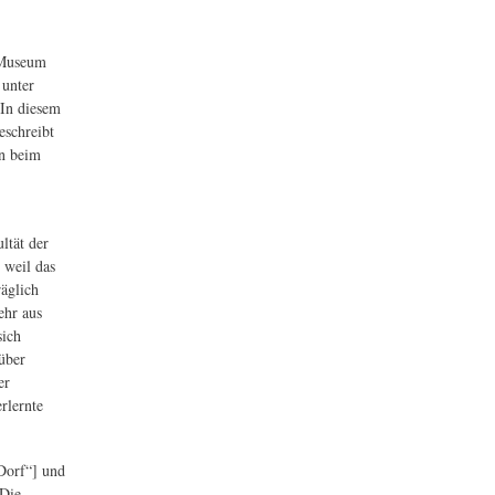
n Museum
 unter
 In diesem
eschreibt
en beim
ltät der
 weil das
äglich
ehr aus
sich
über
er
rlernte
 Dorf“] und
 Die