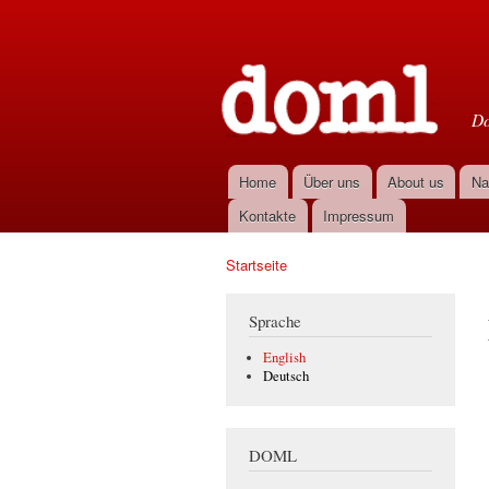
D
Do
Home
Über uns
About us
Na
Hauptmenü
Kontakte
Impressum
Startseite
Sie sind hier
Sprache
English
Deutsch
DOML