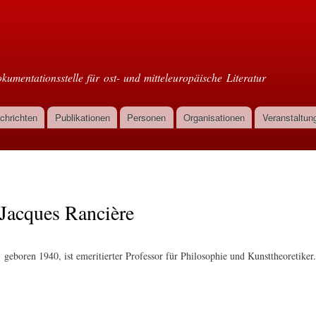
Direkt
zum
oml
Inhalt
kumentationsstelle für ost- und mitteleuropäische Literatur
chrichten
Publikationen
Personen
Organisationen
Veranstaltun
Jacques Rancière
geboren 1940, ist emeritierter Professor für Philosophie und Kunsttheoretiker.