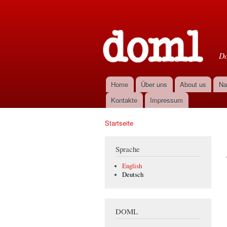
D
Do
Home
Über uns
About us
Na
Hauptmenü
Kontakte
Impressum
Startseite
Sie sind hier
Sprache
English
Deutsch
DOML