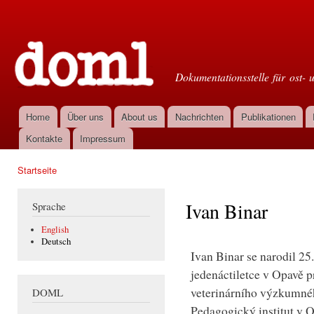
Dir
zu
Doml
Inha
Dokumentationsstelle für ost- 
Home
Über uns
About us
Nachrichten
Publikationen
Hauptmenü
Kontakte
Impressum
Startseite
Sie sind hier
Ivan Binar
Sprache
English
Deutsch
Ivan Binar se narodil 25
jedenáctiletce v Opavě p
veterinárního výzkumného
DOML
Pedagogický institut v O