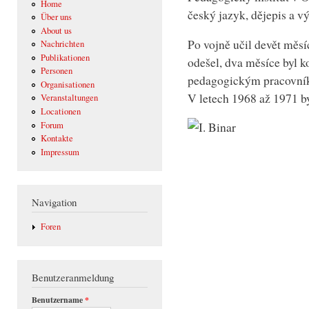
Home
český jazyk, dějepis a v
Über uns
About us
Po vojně učil devět měs
Nachrichten
Publikationen
odešel, dva měsíce byl k
Personen
pedagogickým pracovní
Organisationen
V letech 1968 až 1971 b
Veranstaltungen
Locationen
Forum
Kontakte
Impressum
Navigation
Foren
Benutzeranmeldung
Benutzername
*