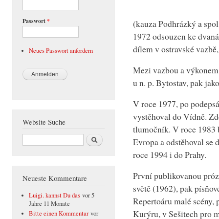
Passwort
*
(kauza Podhrázký a spol
1972 odsouzen ke dvaná
dílem v ostravské vazbě,
Neues Passwort anfordern
Mezi vazbou a výkonem t
u n. p. Bytostav, pak jak
V roce 1977, po podepsán
vystěhoval do Vídně. Zde
Website Suche
tlumočník. V roce 1983 
Suche
Evropa a odstěhoval se 
roce 1994 i do Prahy.
První publikovanou pró
Neueste Kommentare
světě (1962), pak písňo
Luigi. kannst Du das
vor 5
Repertoáru malé scény,
Jahre 11 Monate
Kurýru, v Sešitech pro 
Bitte einen Kommentar
vor