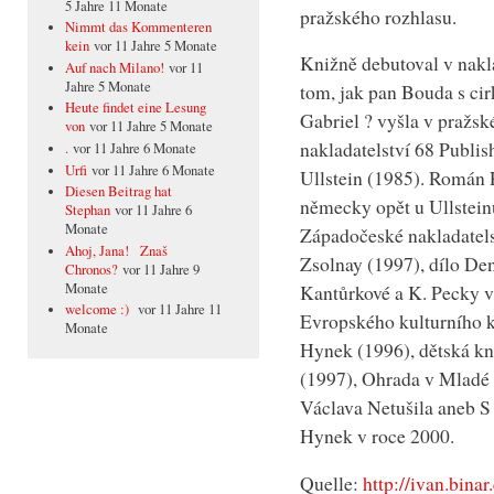
5 Jahre 11 Monate
pražského rozhlasu.
Nimmt das Kommenteren
kein
vor 11 Jahre 5 Monate
Knižně debutoval v nakla
Auf nach Milano!
vor 11
Jahre 5 Monate
tom, jak pan Bouda s ci
Heute findet eine Lesung
Gabriel ? vyšla v pražsk
von
vor 11 Jahre 5 Monate
nakladatelství 68 Publis
.
vor 11 Jahre 6 Monate
Urfi
vor 11 Jahre 6 Monate
Ullstein (1985). Román 
Diesen Beitrag hat
německy opět u Ullstein
Stephan
vor 11 Jahre 6
Monate
Západočeské nakladatels
Ahoj, Jana! Znaš
Zsolnay (1997), dílo Den,
Chronos?
vor 11 Jahre 9
Monate
Kantůrkové a K. Pecky v 
welcome :)
vor 11 Jahre 11
Evropského kulturního k
Monate
Hynek (1996), dětská kn
(1997), Ohrada v Mladé 
Václava Netušila aneb S 
Hynek v roce 2000.
Quelle:
http://ivan.binar