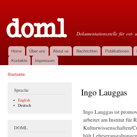
Dir
zu
Doml
Inha
Dokumentationsstelle für ost- 
Home
Über uns
About us
Nachrichten
Publikationen
Hauptmenü
Kontakte
Impressum
Startseite
Sie sind hier
Ingo Lauggas
Sprache
English
Deutsch
Ingo Lauggas ist promovi
arbeitet am Institut für 
Kulturwissenschaften/Cul
DOML
hält Lehrveranstaltunge