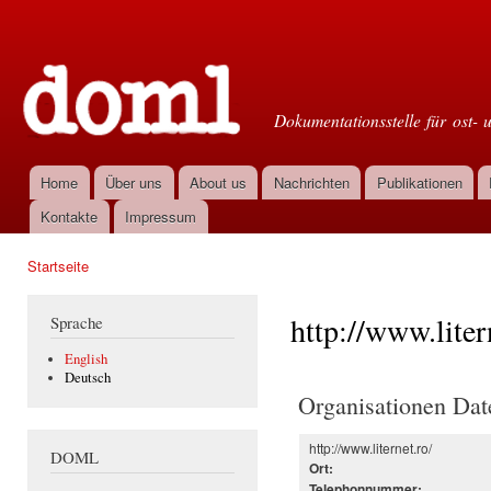
Dir
zu
Doml
Inha
Dokumentationsstelle für ost- 
Home
Über uns
About us
Nachrichten
Publikationen
Hauptmenü
Kontakte
Impressum
Startseite
Sie sind hier
http://www.liter
Sprache
English
Deutsch
Organisationen Dat
http://www.liternet.ro/
DOML
Ort:
Telephonnummer: