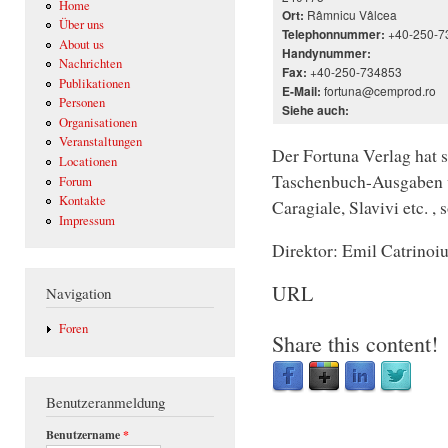
Home
Râmnicu Vâlcea
Ort:
Über uns
+40-250-7
Telephonnummer:
About us
Handynummer:
Nachrichten
+40-250-734853
Fax:
Publikationen
fortuna@cemprod.ro
E-Mail:
Personen
Siehe auch:
Organisationen
Veranstaltungen
Der Fortuna Verlag hat s
Locationen
Taschenbuch-Ausgaben v
Forum
Kontakte
Caragiale, Slavivi etc. ,
Impressum
Direktor: Emil Catrinoi
URL
Navigation
Foren
Share this content!
Benutzeranmeldung
Benutzername
*