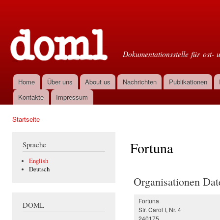
Dir
zu
Doml
Inha
Dokumentationsstelle für ost- 
Home
Über uns
About us
Nachrichten
Publikationen
Hauptmenü
Kontakte
Impressum
Startseite
Sie sind hier
Fortuna
Sprache
English
Deutsch
Organisationen Dat
Fortuna
DOML
Str. Carol I, Nr. 4
240175