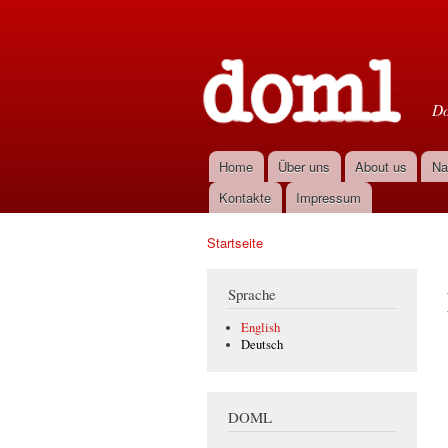
D
Do
Home
Über uns
About us
Na
Hauptmenü
Kontakte
Impressum
Startseite
Sie sind hier
Sprache
English
Deutsch
DOML