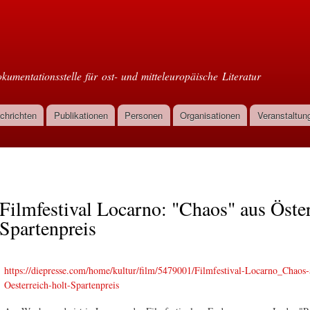
Direkt
zum
oml
Inhalt
kumentationsstelle für ost- und mitteleuropäische Literatur
chrichten
Publikationen
Personen
Organisationen
Veranstaltun
Filmfestival Locarno: "Chaos" aus Öster
Spartenpreis
https://diepresse.com/home/kultur/film/5479001/Filmfestival-Locarno_Chaos-
Oesterreich-holt-Spartenpreis