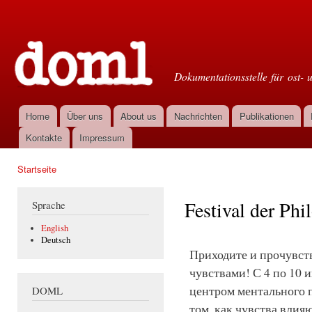
Dir
zu
Doml
Inha
Dokumentationsstelle für ost- 
Home
Über uns
About us
Nachrichten
Publikationen
Hauptmenü
Kontakte
Impressum
Startseite
Sie sind hier
Festival der Phi
Sprache
English
Deutsch
Приходите и прочувст
чувствами! С 4 по 10 
центром ментального 
DOML
том, как чувства влия