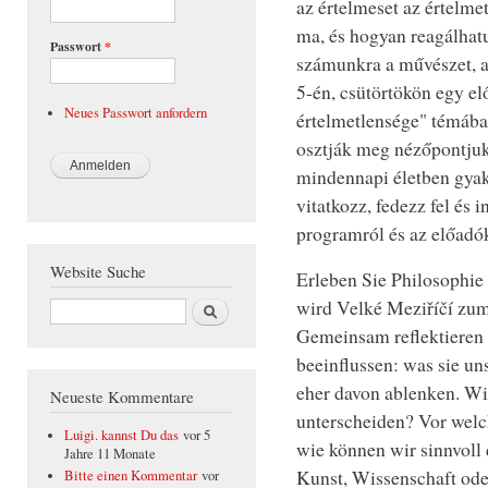
az értelmeset az értelm
ma, és hogyan reagálhatu
Passwort
*
számunkra a művészet, a 
5-én, csütörtökön egy el
Neues Passwort anfordern
értelmetlensége" témába
osztják meg nézőpontjuk
mindennapi életben gyak
vitatkozz, fedezz fel és
programról és az előadók
Website Suche
Erleben Sie Philosophie 
wird Velké Meziříčí zu
Suche
Gemeinsam reflektieren 
beeinflussen: was sie un
eher davon ablenken. Wi
Neueste Kommentare
unterscheiden? Vor welc
Luigi. kannst Du das
vor 5
wie können wir sinnvoll
Jahre 11 Monate
Kunst, Wissenschaft ode
Bitte einen Kommentar
vor