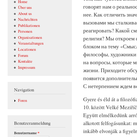
Home
говорят нам о реальнос
Über uns
нее. Как отличить зна
About us
Nachrichten
вызовами мы сталкивае
Publikationen
реагировать? Какой см
Personen
религия? Мы откроем 
Organisationen
Veranstaltungen
блоком на тему «Смыс
Locationen
философы, художники 
Forum
на вопросы, которые м
Kontakte
Impressum
жизни. Приходите обсу
появится дополнитель
С нетерпением ждем в
Navigation
Gyere és éld át a filozóf
Foren
10. között Velké Meziříč
Együtt elmélkedünk arról
alkotott felfogásunkat: 
Benutzeranmeldung
inkább elvonják a figye
Benutzername
*