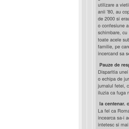
utilizare a vie
anii '80, au co
de 2000 si era
o confesiune a 
schimbare, cu 
toate acele su
familie, pe care
incercand sa s
Pauze de resp
Disparitia unei
o echipa de jur
jurnalul fetei,
iluzia ca fuga 
la centenar. 
La fel ca Roma
incearca sa-i 
intetesc si mai