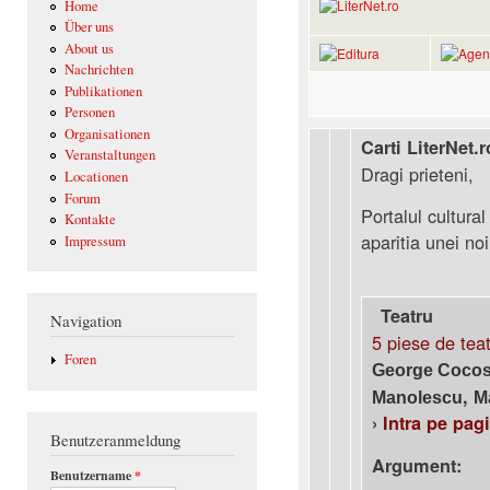
Home
Über uns
About us
Nachrichten
Publikationen
Personen
Organisationen
Carti LiterNet.r
Veranstaltungen
Dragi prieteni,
Locationen
Forum
Portalul cultural
Kontakte
aparitia unei noi
Impressum
Teatru
Navigation
5 piese de tea
Foren
George Coco
,
Manolescu
M
›
Intra pe pag
Benutzeranmeldung
Argument:
Benutzername
*