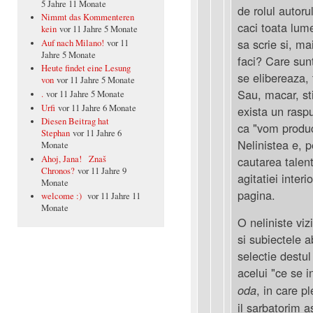
5 Jahre 11 Monate
de rolul autor
Nimmt das Kommenteren
caci toata lum
kein
vor 11 Jahre 5 Monate
sa scrie si, ma
Auf nach Milano!
vor 11
Jahre 5 Monate
faci? Care sun
Heute findet eine Lesung
se elibereaza, 
von
vor 11 Jahre 5 Monate
Sau, macar, sti
.
vor 11 Jahre 5 Monate
Urfi
vor 11 Jahre 6 Monate
exista un raspu
Diesen Beitrag hat
ca "vom produc
Stephan
vor 11 Jahre 6
Nelinistea e, p
Monate
Ahoj, Jana! Znaš
cautarea talent
Chronos?
vor 11 Jahre 9
agitatiei inter
Monate
pagina.
welcome :)
vor 11 Jahre 11
Monate
O neliniste viz
si subiectele a
selectie destul
acelui "ce se 
, in care p
oda
il sarbatorim a