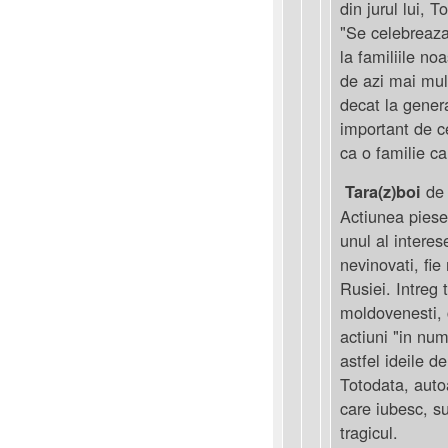
din jurul lui,
"Se celebreaza 
la familiile no
de azi mai mul
decat la genera
important de ce
ca o familie c
de 
Tara(z)boi
Actiunea piese
unul al interese
nevinovati, fie
Rusiei. Intreg 
moldovenesti, c
actiuni "in num
astfel ideile d
Totodata, auto
care iubesc, su
tragicul.