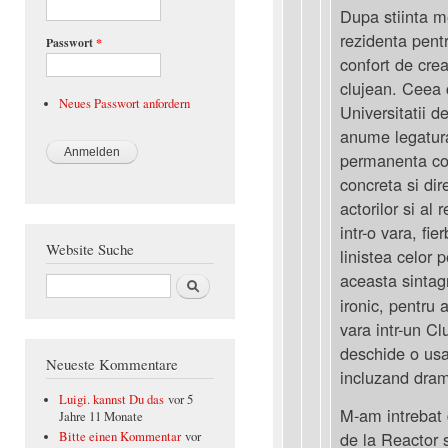
Dupa stiinta m
rezidenta pentr
Passwort
*
confort de cre
clujean. Ceea 
Neues Passwort anfordern
Universitatii d
anume legatura 
permanenta con
concreta si dir
actorilor si al
intr-o vara, fi
Website Suche
linistea celor 
aceasta sinta
Suche
ironic, pentru
vara intr-un Cl
deschide o usa,
Neueste Kommentare
incluzand drama
Luigi. kannst Du das
vor 5
M-am intrebat d
Jahre 11 Monate
de la Reactor s
Bitte einen Kommentar
vor