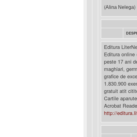
(
)
Alina Nelega
DESP
Editura LiterNe
Editura online 
peste 17 ani d
maghiari, germa
grafice de exc
1.830.900 exem
gratuit atit citi
Cartile aparute
Acrobat Reader
http://editura.l