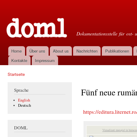
Dir
zu
Doml
Inha
Dokumentationsstelle für ost- 
Home
Über uns
About us
Nachrichten
Publikationen
Hauptmenü
Kontakte
Impressum
Startseite
Sie sind hier
Fünf neue rumän
Sprache
English
Deutsch
https://editura.liternet.ro
DOML
Vizualizati mesajul in browse