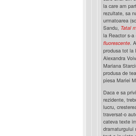
la care am part
rezultate, sa 
urmatoarea (scu
Sandu,
Tatal 
la Reactor s-a
. 
fluorescente
produsa tot la
Alexandra Voiv
Mariana Starci
produsa de tea
piesa Mariei 
Daca e sa priv
rezidente, tre
lucru, crester
traversat-o au
cateva texte i
dramaturgului 
text e in viata