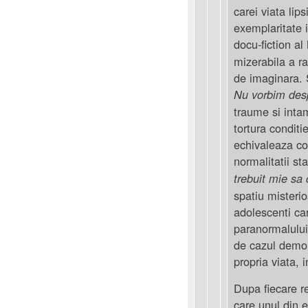
carei viata lip
exemplaritate i
docu-fiction a
mizerabila a ra
de imaginara. 
Nu vorbim des
traume si intam
tortura conditi
echivaleaza co
normalitatii s
trebuit mie sa
spatiu misterio
adolescenti ca
paranormalului.
de cazul demon
propria viata, 
Dupa fiecare re
care unul din e