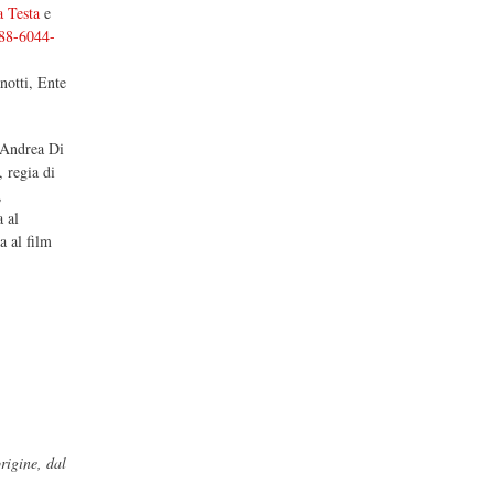
 Testa
e
88-6044-
notti, Ente
i Andrea Di
, regia di
,
a al
a al film
origine, dal