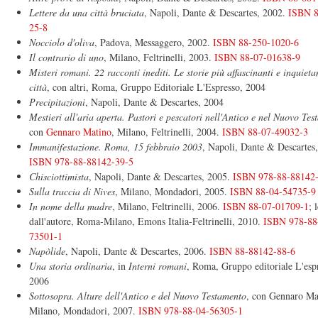
Lettere da una città bruciata
, Napoli, Dante & Descartes, 2002.
ISBN 8
25-8
Nocciolo d'oliva
, Padova, Messaggero, 2002.
ISBN 88-250-1020-6
Il contrario di uno
, Milano, Feltrinelli, 2003.
ISBN 88-07-01638-9
Misteri romani. 22 racconti inediti. Le storie più affascinanti e inquieta
città
, con altri, Roma, Gruppo Editoriale L'Espresso, 2004
Precipitazioni
, Napoli, Dante & Descartes, 2004
Mestieri all'aria aperta. Pastori e pescatori nell'Antico e nel Nuovo Te
con
Gennaro Matino
, Milano, Feltrinelli, 2004.
ISBN 88-07-49032-3
Immanifestazione. Roma, 15 febbraio 2003
, Napoli, Dante & Descartes
ISBN 978-88-88142-39-5
Chisciottimista
, Napoli, Dante & Descartes, 2005.
ISBN 978-88-88142
Sulla traccia di Nives
, Milano, Mondadori, 2005.
ISBN 88-04-54735-9
In nome della madre
, Milano, Feltrinelli, 2006.
ISBN 88-07-01709-1
; 
dall'autore, Roma-Milano, Emons Italia-Feltrinelli, 2010.
ISBN 978-88
73501-1
Napòlide
, Napoli, Dante & Descartes, 2006.
ISBN 88-88142-88-6
Una storia ordinaria
, in
Interni romani
, Roma, Gruppo editoriale L'esp
2006
Sottosopra. Alture dell'Antico e del Nuovo Testamento
, con Gennaro Ma
Milano, Mondadori, 2007.
ISBN 978-88-04-56305-1