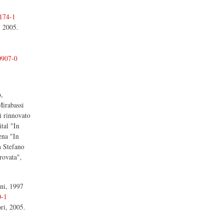
174-1
, 2005.
0907-0
o,
Mirabassi
oi rinnovato
tal "In
ena "In
n Stefano
rovata",
ni, 1997
0-1
ri, 2005.