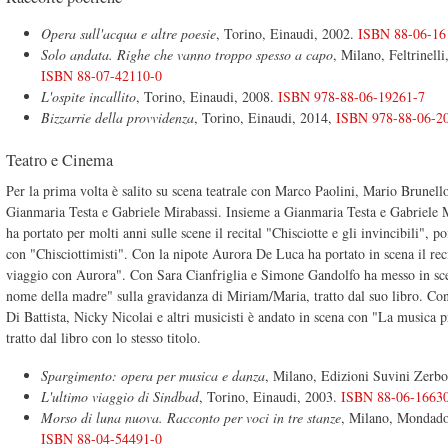
Opera sull'acqua e altre poesie
, Torino, Einaudi, 2002.
ISBN 88-06-16
Solo andata. Righe che vanno troppo spesso a capo
, Milano, Feltrinelli
ISBN 88-07-42110-0
L'ospite incallito
, Torino, Einaudi, 2008.
ISBN 978-88-06-19261-7
Bizzarrie della provvidenza
, Torino, Einaudi, 2014,
ISBN 978-88-06-2
Teatro e Cinema
Per la prima volta è salito su scena teatrale con Marco Paolini, Mario Brunell
Gianmaria Testa e Gabriele Mirabassi. Insieme a Gianmaria Testa e Gabriele 
ha portato per molti anni sulle scene il recital "Chisciotte e gli invincibili", p
con "Chisciottimisti". Con la nipote Aurora De Luca ha portato in scena il reci
viaggio con Aurora". Con Sara Cianfriglia e Simone Gandolfo ha messo in sc
nome della madre" sulla gravidanza di Miriam/Maria, tratto dal suo libro. Co
Di Battista, Nicky Nicolai e altri musicisti è andato in scena con "La musica p
tratto dal libro con lo stesso titolo.
Spargimento: opera per musica e danza
, Milano, Edizioni Suvini Zerbo
L'ultimo viaggio di Sindbad
, Torino, Einaudi, 2003.
ISBN 88-06-1663
Morso di luna nuova. Racconto per voci in tre stanze
, Milano, Mondado
ISBN 88-04-54491-0