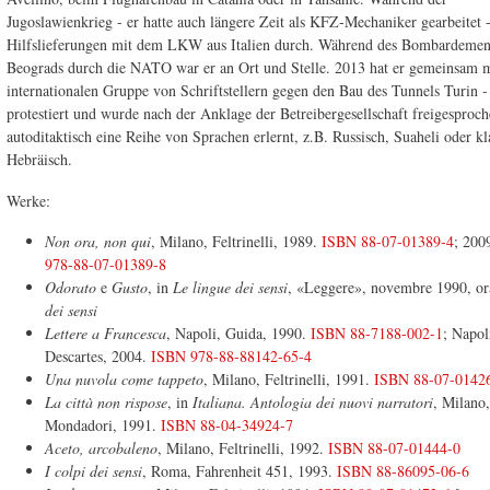
Jugoslawienkrieg - er hatte auch längere Zeit als KFZ-Mechaniker gearbeitet -
Hilfslieferungen mit dem LKW aus Italien durch. Während des Bombardemen
Beograds durch die NATO war er an Ort und Stelle. 2013 hat er gemeinsam m
internationalen Gruppe von Schriftstellern gegen den Bau des Tunnels Turin 
protestiert und wurde nach der Anklage der Betreibergesellschaft freigesproch
autoditaktisch eine Reihe von Sprachen erlernt, z.B. Russisch, Suaheli oder kl
Hebräisch.
Werke:
Non ora, non qui
, Milano, Feltrinelli, 1989.
ISBN 88-07-01389-4
; 200
978-88-07-01389-8
Odorato
e
Gusto
, in
Le lingue dei sensi
, «Leggere», novembre 1990, or
dei sensi
Lettere a Francesca
, Napoli, Guida, 1990.
ISBN 88-7188-002-1
; Napol
Descartes, 2004.
ISBN 978-88-88142-65-4
Una nuvola come tappeto
, Milano, Feltrinelli, 1991.
ISBN 88-07-0142
La città non rispose
, in
Italiana. Antologia dei nuovi narratori
, Milano
Mondadori, 1991.
ISBN 88-04-34924-7
Aceto, arcobaleno
, Milano, Feltrinelli, 1992.
ISBN 88-07-01444-0
I colpi dei sensi
, Roma, Fahrenheit 451, 1993.
ISBN 88-86095-06-6