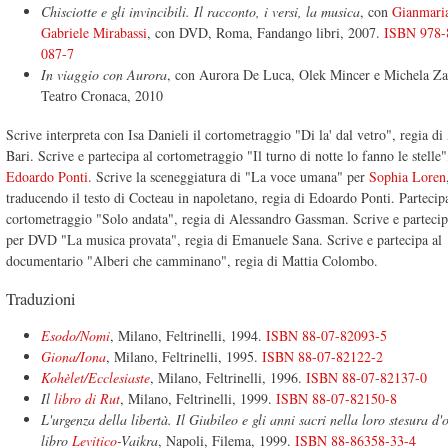
Chisciotte e gli invincibili. Il racconto, i versi, la musica
, con
Gianmaria
Gabriele Mirabassi
, con DVD, Roma, Fandango libri, 2007.
ISBN 978-
087-7
In viaggio con Aurora
, con Aurora De Luca, Olek Mincer e Michela Za
Teatro Cronaca, 2010
Scrive interpreta con Isa Danieli il cortometraggio "Di la' dal vetro", regia d
Bari. Scrive e partecipa al cortometraggio "Il turno di notte lo fanno le stelle"
Edoardo Ponti
. Scrive la sceneggiatura di "La voce umana" per
Sophia Loren
traducendo il testo di Cocteau in napoletano, regia di Edoardo Ponti. Partecip
cortometraggio "Solo andata", regia di Alessandro Gassman. Scrive e partecip
per DVD "La musica provata", regia di Emanuele Sana. Scrive e partecipa al
documentario "Alberi che camminano", regia di Mattia Colombo.
Traduzioni
Esodo/Nomi
, Milano, Feltrinelli, 1994.
ISBN 88-07-82093-5
Giona/Iona
, Milano, Feltrinelli, 1995.
ISBN 88-07-82122-2
Kohèlet/Ecclesiaste
, Milano, Feltrinelli, 1996.
ISBN 88-07-82137-0
Il
libro di Rut
, Milano, Feltrinelli, 1999.
ISBN 88-07-82150-8
L'urgenza della libertà. Il Giubileo e gli anni sacri nella loro stesura d'
libro
Levitico
-Vaikra
, Napoli, Filema, 1999.
ISBN 88-86358-33-4