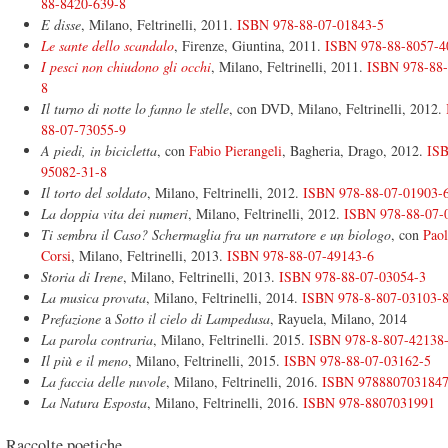
88-8420-639-8
E disse
, Milano, Feltrinelli, 2011.
ISBN 978-88-07-01843-5
Le sante dello scandalo
, Firenze, Giuntina, 2011.
ISBN 978-88-8057-4
I pesci non chiudono gli occhi
, Milano, Feltrinelli, 2011.
ISBN 978-88-
8
Il turno di notte lo fanno le stelle
, con DVD, Milano, Feltrinelli, 2012.
88-07-73055-9
A piedi, in bicicletta
, con
Fabio Pierangeli
, Bagheria, Drago, 2012.
ISB
95082-31-8
Il torto del soldato
, Milano, Feltrinelli, 2012.
ISBN 978-88-07-01903-
La doppia vita dei numeri
, Milano, Feltrinelli, 2012.
ISBN 978-88-07-
Ti sembra il Caso? Schermaglia fra un narratore e un biologo
, con
Paol
Corsi
, Milano, Feltrinelli, 2013.
ISBN 978-88-07-49143-6
Storia di Irene
, Milano, Feltrinelli, 2013.
ISBN 978-88-07-03054-3
La musica provata
, Milano, Feltrinelli, 2014.
ISBN 978-8-807-03103-
Prefazione
a
Sotto il cielo di Lampedusa
, Rayuela, Milano, 2014
La parola contraria
, Milano, Feltrinelli. 2015.
ISBN 978-8-807-42138
Il più e il meno
, Milano, Feltrinelli, 2015.
ISBN 978-88-07-03162-5
La faccia delle nuvole
, Milano, Feltrinelli, 2016.
ISBN 978880703184
La Natura Esposta
, Milano, Feltrinelli, 2016.
ISBN 978-8807031991
Raccolte poetiche