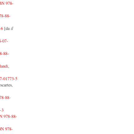
BN 978-
78-88-
-6
[da
il
8-07-
8-88-
landi
,
7-01773-5
scartes,
78-88-
-3
N 978-88-
BN 978-