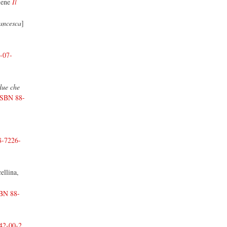
iene
Il
rancesca
]
-07-
due che
ISBN 88-
8-7226-
ellina,
BN 88-
42-00-2