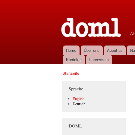
D
Do
Home
Über uns
About us
Na
Hauptmenü
Kontakte
Impressum
Startseite
Sie sind hier
Sprache
English
Deutsch
DOML