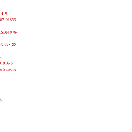
01-9
07-01855-
ISBN 978-
N 978-88-
6
01916-6
o Sassone
8
-9
7