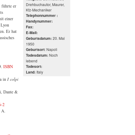
Drehbuchautor, Maurer,
 führte er
Kfz-Mechaniker
ts
Telephonnummer :
it einer
Handynummer:
- Lyon
Fax:
en. Er hat
E-Mail:
assisches
20. Mai
Geburtsdatum:
1950
: Napoli
Geburtsort
Noch
Todesdatum:
lebend
9.
ISBN
Todesort:
Italy
Land:
a in
I colpi
i, Dante &
6-2
, A.