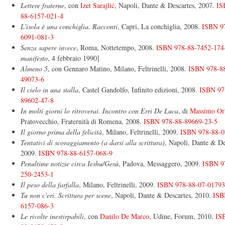
Lettere fraterne
, con
Izet Sarajlić
, Napoli, Dante & Descartes, 2007.
IS
88-6157-021-4
L'isola è una conchiglia. Racconti
, Capri, La conchiglia, 2008.
ISBN 9
6091-081-3
Senza sapere invece
, Roma, Nottetempo, 2008.
ISBN 978-88-7452-174
manifesto
, 4 febbraio 1990]
Almeno 5
, con Gennaro Matino, Milano, Feltrinelli, 2008.
ISBN 978-8
49073-6
Il cielo in una stalla
, Castel Gandolfo, Infinito edizioni, 2008.
ISBN 97
89602-47-8
In molti giorni lo ritroverai. Incontro con Erri De Luca
, di
Massimo Or
Pratovecchio, Fraternità di Romena, 2008.
ISBN 978-88-89669-23-5
Il giorno prima della felicità
, Milano, Feltrinelli, 2009.
ISBN 978-88-0
Tentativi di scoraggiamento (a darsi alla scrittura)
, Napoli, Dante & De
2009.
ISBN 978-88-6157-068-9
Penultime notizie circa Ieshu/Gesù
, Padova, Messaggero, 2009.
ISBN 9
250-2453-1
Il peso della farfalla
, Milano, Feltrinelli, 2009.
ISBN 978-88-07-01793
Tu non c'eri. Scrittura per scene
, Napoli, Dante & Descartes, 2010.
ISB
6157-086-3
Le rivolte inestirpabili
, con
Danilo De Marco
, Udine, Forum, 2010.
IS