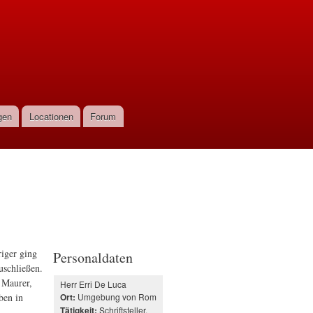
gen
Locationen
Forum
riger ging
Personaldaten
uschließen.
s Maurer,
Herr Erri De Luca
ben in
Umgebung von Rom
Ort:
Schriftsteller,
Tätigkeit: