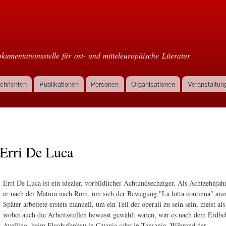
Direkt
zum
oml
Inhalt
kumentationsstelle für ost- und mitteleuropäische Literatur
chrichten
Publikationen
Personen
Organisationen
Veranstaltun
Erri De Luca
Erri De Luca ist ein idealer, vorbildlicher Achtundsechziger. Als Achtzehnjah
er nach der Matura nach Rom, um sich der Bewegung "La lotta continua" anz
Später arbeitete erstets manuell, um ein Teil der operaii zu sein sein, meist al
wobei auch die Arbeitsstellen bewusst gewählt waren, war es nach dem Erdbe
Avellino, beim Flughafenbau in Catania oder in Tansanie. Während der