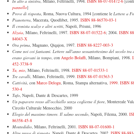
In alto a sinistra
, Milano, Feltrinelli, 1994.
ISBN 88-07-01472-6
[cont
pannello
]
Prove di risposta
, Roma, Nuova Cultura, 1994 [contiene le
Lettere a F
Pianoterra
, Macerata, Quodlibet, 1995.
ISBN 88-86570-03-1
Il cronista scalzo e altri scritti
, Napoli, Prismi, 1996
Alzaia
, Milano, Feltrinelli, 1997.
ISBN 88-07-01522-6
; 2004.
ISBN 88
84043-X
Ora prima
, Magnano, Qiqajon, 1997.
ISBN 88-8227-003-3
Come noi coi fantasmi. Lettere sull'anno sessantottesimo del secolo tra 
erano giovani in tempo
, con
Angelo Bolaffi
, Milano, Bompiani, 1998.
452-3738-9
Tu, mio
, Milano, Feltrinelli, 1998.
ISBN 88-07-01533-1
Tre cavalli
, Milano, Feltrinelli, 1999.
ISBN 88-07-01563-3
Cattività
, con
Marco Delogu
, Roma, Stampa alternativa,
1999
.
ISBN 8
530-4
Tufo
, Napoli, Dante & Descartes, 1999
Un papavero rosso all'occhiello senza coglierne il fiore
, Montereale Valc
Circolo Culturale Menocchio, 2000
Elogio del massimo timore. Il salmo secondo
, Napoli, Filema, 2000.
IS
86358-45-8
Montedidio
, Milano, Feltrinelli, 2001.
ISBN 88-07-01600-1
Altre prove di risposta
, Napoli, Dante & Descartes, 2002.
ISBN 88-881