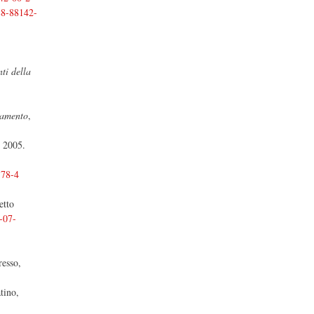
8-88142-
nti della
stamento
,
, 2005.
-78-4
letto
-07-
resso,
tino,