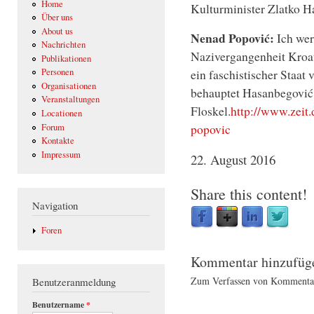
Home
Kulturminister Zlatko H
Über uns
About us
Nenad Popović:
Ich wer
Nachrichten
Nazivergangenheit Kroatie
Publikationen
ein faschistischer Staa
Personen
Organisationen
behauptet Hasanbegović,
Veranstaltungen
Floskel.
http://www.zeit
Locationen
popovic
Forum
Kontakte
Impressum
22. August 2016
Share this content!
Navigation
Foren
Kommentar hinzufüg
Zum Verfassen von Kommentar
Benutzeranmeldung
Benutzername
*