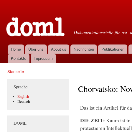
Dir
zu
Doml
Inha
Dokumentationsstelle für ost- 
Home
Über uns
About us
Nachrichten
Publikationen
Hauptmenü
Kontakte
Impressum
Startseite
Sie sind hier
Chorvatsko: No
Sprache
English
Deutsch
Das ist ein Artikel für d
DIE ZEIT:
Kaum ist in
DOML
protestieren Intellektue