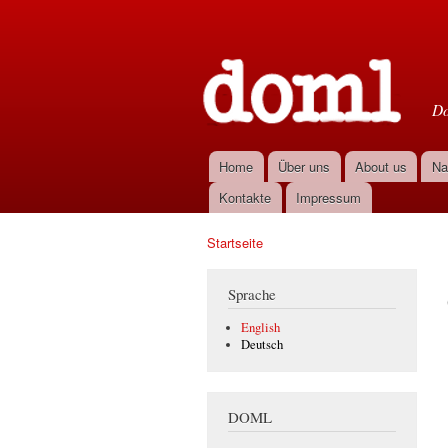
D
Do
Home
Über uns
About us
Na
Hauptmenü
Kontakte
Impressum
Startseite
Sie sind hier
Sprache
English
Deutsch
DOML