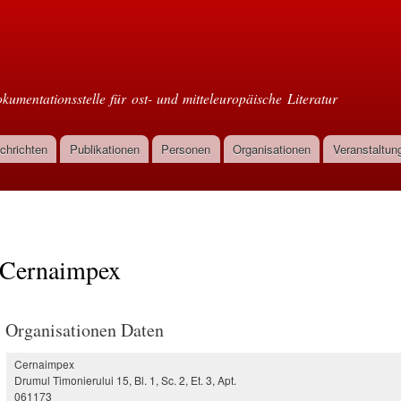
Direkt
zum
oml
Inhalt
kumentationsstelle für ost- und mitteleuropäische Literatur
chrichten
Publikationen
Personen
Organisationen
Veranstaltun
Cernaimpex
Organisationen Daten
Cernaimpex
Drumul Timonierului 15, Bl. 1, Sc. 2, Et. 3, Apt.
061173