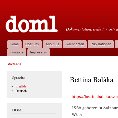
Dir
zu
Doml
Inha
Dokumentationsstelle für ost- 
Home
Über uns
About us
Nachrichten
Publikationen
Hauptmenü
Kontakte
Impressum
Startseite
Sie sind hier
Bettina Balàka
Sprache
English
Deutsch
https://bettinabalaka.wo
1966 geboren in Salzburg
DOML
Wien.