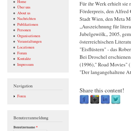
Home
Für ihr Werk erhielt sie
Über uns
Förderpreis, den Alfred 
About us
Stadt Wien, den Meta Me
Nachrichten
Publikationen
,,Auszeichnung für lite
Personen
Jubelgewölk,, 2005, ge
Organisationen
österreichischen Literatu
Veranstaltungen
Locationen
"Eisflüstern" - das Robe
Forum
Bei Droschel erschienen
Kontakte
(1996)," Road Movies" (
Impressum
"Der langangehaltene At
Navigation
Share this content!
Foren
Benutzeranmeldung
Benutzername
*