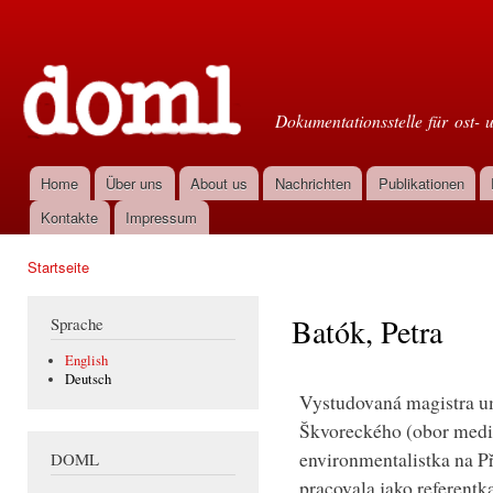
Dir
zu
Doml
Inha
Dokumentationsstelle für ost- 
Home
Über uns
About us
Nachrichten
Publikationen
Hauptmenü
Kontakte
Impressum
Startseite
Sie sind hier
Batók, Petra
Sprache
English
Deutsch
Vystudovaná magistra um
Škvoreckého (obor mediá
environmentalistka na P
DOML
pracovala jako referentka