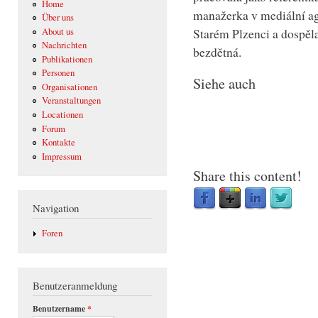
Home
manažerka v mediální age
Über uns
Starém Plzenci a dospěl
About us
Nachrichten
bezdětná.
Publikationen
Personen
Siehe auch
Organisationen
Veranstaltungen
Locationen
Forum
Kontakte
Impressum
Share this content!
Navigation
Foren
Benutzeranmeldung
Benutzername
*