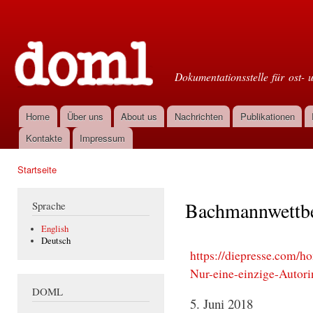
Dir
zu
Doml
Inha
Dokumentationsstelle für ost- 
Home
Über uns
About us
Nachrichten
Publikationen
Hauptmenü
Kontakte
Impressum
Startseite
Sie sind hier
Bachmannwettbew
Sprache
English
Deutsch
https://diepresse.com/h
Nur-eine-einzige-Autori
DOML
5. Juni 2018