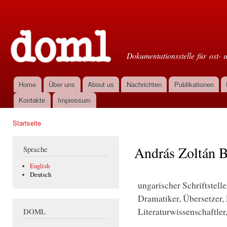
Dir
zu
Doml
Inha
Dokumentationsstelle für ost- 
Home
Über uns
About us
Nachrichten
Publikationen
Hauptmenü
Kontakte
Impressum
Startseite
Sie sind hier
András Zoltán 
Sprache
English
Deutsch
ungarischer Schriftstelle
Dramatiker, Übersetzer, 
Literaturwissenschaftler
DOML