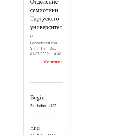
Отделение
семиотики
Тартуского
университет
а
Gespeichert von
StImmT
am Do.,
01/27/2022 - 10:32
Weiterlesen
Begin
25. Feber 2022
End