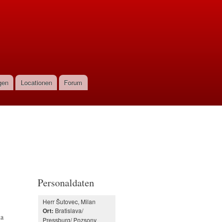
gen
Locationen
Forum
Personaldaten
Herr Šutovec, Milan
Bratislava/
Ort:
na
Pressburg/ Pozsony