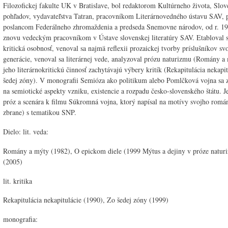
Filozofickej fakulte UK v Bratislave, bol redaktorom Kultúrneho života, Slo
pohľadov, vydavateľstva Tatran, pracovníkom Literárnovedného ústavu SAV, 
poslancom Federálneho zhromaždenia a predseda Snemovne národov, od r. 19
znovu vedeckým pracovníkom v Ústave slovenskej literatúry SAV. Etabloval 
kritická osobnosť, venoval sa najmä reflexii prozaickej tvorby príslušníkov svo
generácie, venoval sa literárnej vede, analyzoval prózu naturizmu (Romány a
jeho literárnokritickú činnosť zachytávajú výbery kritík (Rekapitulácia nekapi
šedej zóny). V monografii Semióza ako politikum alebo Pomlčková vojna sa 
na semiotické aspekty vzniku, existencie a rozpadu česko-slovenského štátu. 
próz a scenára k filmu Súkromná vojna, ktorý napísal na motívy svojho romá
zbrane) s tematikou SNP.
Dielo: lit. veda:
Romány a mýty (1982), O epickom diele (1999 Mýtus a dejiny v próze natur
(2005)
lit. kritika
Rekapitulácia nekapitulácie (1990), Zo šedej zóny (1999)
monografia: