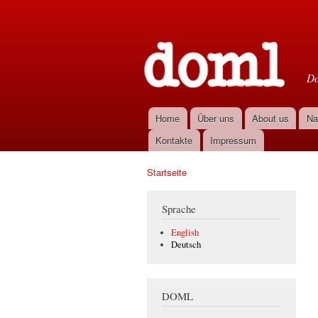
D
Do
Home
Über uns
About us
Na
Hauptmenü
Kontakte
Impressum
Startseite
Sie sind hier
Sprache
English
Deutsch
DOML