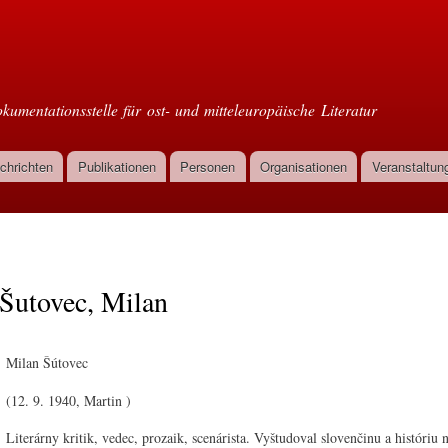
Direkt
zum
oml
Inhalt
kumentationsstelle für ost- und mitteleuropäische Literatur
chrichten
Publikationen
Personen
Organisationen
Veranstaltun
Šutovec, Milan
Milan Šútovec
(12. 9. 1940, Martin )
Literárny kritik, vedec, prozaik, scenárista. Vyštudoval slovenčinu a históriu 