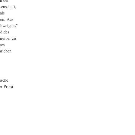
em der
senschaft,
als
ion, Aus
chweigens"
nd des
hreiber zu
nes
hrieben
ische
er Prosa