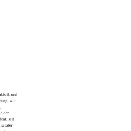
akistik und
sburg, war
,
ie der
ent, seit
iteratur