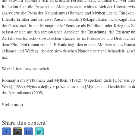
der SAW. Er etablierte sich als kritische Persönlichkeit, widmete sich vor all
Reflexion über die Prosa seiner Altersgenossen, widmete sich der Literaturwis
analysierte die Prosa des Naturalismus (Romane und Mythen), seine Tätigkeit 
Literaturkritiker umfasst zwei Auswahlbände. (Rekapitulation nicht Kapitulat
der Grauzone). In der Monographie "Semiose als Politikum oder Krieg des S
befasst er sich mit den semiotischen Aspekten der Entstehung, der Existenz u
Zerfalls des tschecho-slowakischen Staates. Er ist Prosaautor und Drehbuchsc
dem Film "Súkromná vojna" [Privatkrieg], den er nach Motiven seines Roma
(Männer und Waffen), der den slowakischen Nationalaufstand behandelt, gesc
hat.
Werk: Literaturwissenschaft:
Romány a mýty [Romane und Mythen] (1982), O epickom diele [Über das ep
Werk] (1999) Mýtus a dejiny v próze naturizmu [Mythos und Geschichte in d
des Naturalismus (2005)
Siehe auch
Share this content!