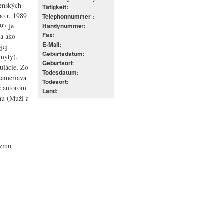
venských
Tätigkeit:
po r. 1989
Telephonnummer :
97 je
Handynummer:
Fax:
sa ako
E-Mail:
jej
Geburtsdatum:
 mýty),
:
Geburtsort
tulácie, Zo
Todesdatum:
zameriava
Todesort:
Je autorom
Land:
nu (Muži a
izmu