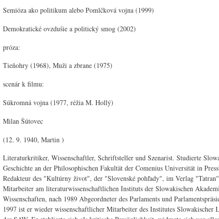
Semióza ako politikum alebo Pomlčková vojna (1999)
Demokratické ovzdušie a politický smog (2002)
próza:
Tieňohry (1968), Muži a zbrane (1975)
scenár k filmu:
Súkromná vojna (1977, réžia M. Hollý)
Milan Šútovec
(12. 9. 1940, Martin )
Literaturkritiker, Wissenschaftler, Schriftsteller und Szenarist. Studierte Slow
Geschichte an der Philosophischen Fakultät der Comenius Universität in Pres
Redakteur des "Kultúrny život", der "Slovenské pohľady", im Verlag "Tatran"
Mitarbeiter am literaturwissenschaftlichen Instituts der Slowakischen Akadem
Wissenschaften, nach 1989 Abgeordneter des Parlaments und Parlamentspräsid
1997 ist er wieder wissenschaftlicher Mitarbeiter des Institutes Slowakischer L