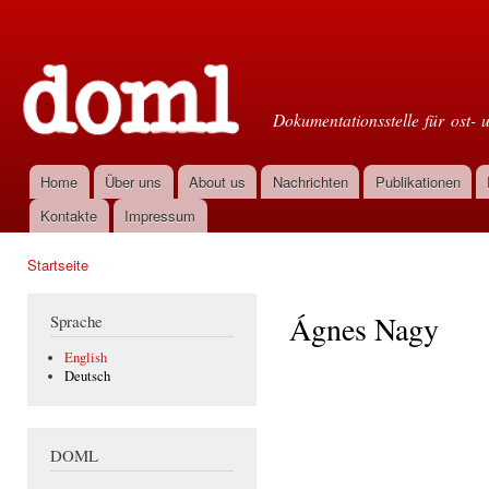
Dir
zu
Doml
Inha
Dokumentationsstelle für ost- 
Home
Über uns
About us
Nachrichten
Publikationen
Hauptmenü
Kontakte
Impressum
Startseite
Sie sind hier
Ágnes Nagy
Sprache
English
Deutsch
DOML