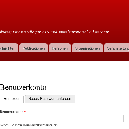
Direkt
zum
oml
Inhalt
kumentationsstelle für ost- und mitteleuropäische Literatur
chrichten
Publikationen
Personen
Organisationen
Veranstaltun
Benutzerkonto
Anmelden
(aktiver Reiter)
Neues Passwort anfordern
Haupt-Reiter
Benutzername
*
Geben Sie Ihren Doml-Benutzernamen ein.