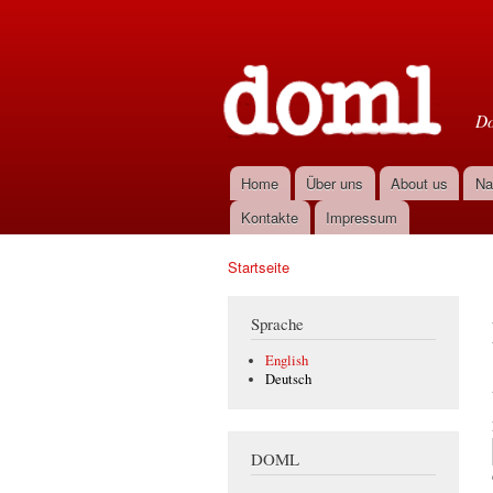
D
Do
Home
Über uns
About us
Na
Hauptmenü
Kontakte
Impressum
Startseite
Sie sind hier
Sprache
English
Deutsch
DOML