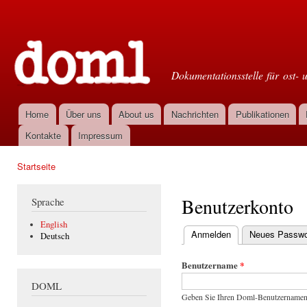
Dir
zu
Doml
Inha
Dokumentationsstelle für ost- 
Home
Über uns
About us
Nachrichten
Publikationen
Hauptmenü
Kontakte
Impressum
Startseite
Sie sind hier
Benutzerkonto
Sprache
English
Anmelden
(aktiver Reiter)
Neues Passwor
Deutsch
Haupt-Reiter
Benutzername
*
DOML
Geben Sie Ihren Doml-Benutzernamen