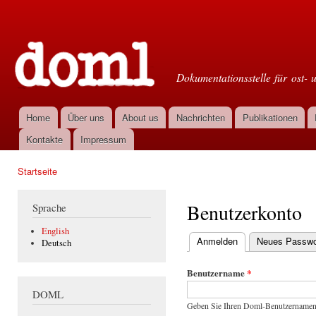
Dir
zu
Doml
Inha
Dokumentationsstelle für ost- 
Home
Über uns
About us
Nachrichten
Publikationen
Hauptmenü
Kontakte
Impressum
Startseite
Sie sind hier
Benutzerkonto
Sprache
English
Anmelden
(aktiver Reiter)
Neues Passwor
Deutsch
Haupt-Reiter
Benutzername
*
DOML
Geben Sie Ihren Doml-Benutzernamen