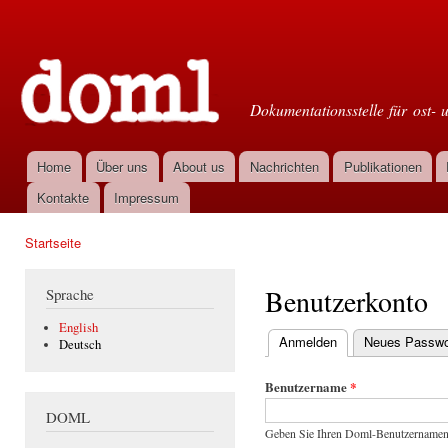
Dir
zu
Doml
Inha
Dokumentationsstelle für ost- 
Home
Über uns
About us
Nachrichten
Publikationen
Hauptmenü
Kontakte
Impressum
Startseite
Sie sind hier
Benutzerkonto
Sprache
English
Anmelden
(aktiver Reiter)
Neues Passwor
Deutsch
Haupt-Reiter
Benutzername
*
DOML
Geben Sie Ihren Doml-Benutzernamen