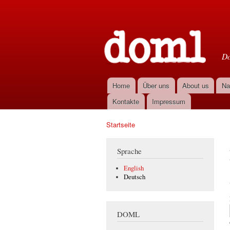
D
Do
Home
Über uns
About us
Na
Hauptmenü
Kontakte
Impressum
Startseite
Sie sind hier
Sprache
English
Deutsch
DOML