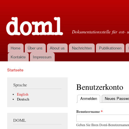
Dir
zu
Doml
Inha
Dokumentationsstelle für ost- 
Home
Über uns
About us
Nachrichten
Publikationen
Hauptmenü
Kontakte
Impressum
Startseite
Sie sind hier
Benutzerkonto
Sprache
English
Anmelden
(aktiver Reiter)
Neues Passwor
Deutsch
Haupt-Reiter
Benutzername
*
DOML
Geben Sie Ihren Doml-Benutzernamen