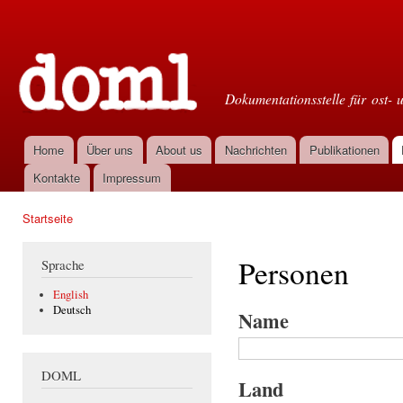
Dir
zu
Doml
Inha
Dokumentationsstelle für ost- 
Home
Über uns
About us
Nachrichten
Publikationen
Hauptmenü
Kontakte
Impressum
Startseite
Sie sind hier
Personen
Sprache
English
Deutsch
Name
DOML
Land