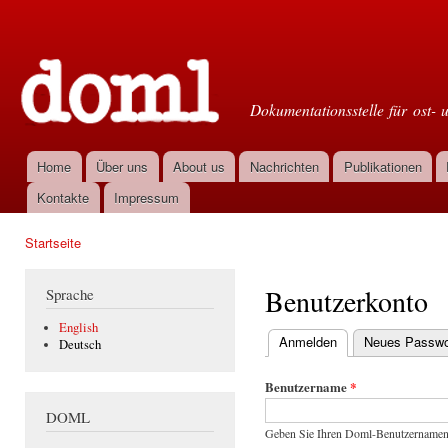
Dir
zu
Doml
Inha
Dokumentationsstelle für ost- 
Home
Über uns
About us
Nachrichten
Publikationen
Hauptmenü
Kontakte
Impressum
Startseite
Sie sind hier
Benutzerkonto
Sprache
English
Anmelden
(aktiver Reiter)
Neues Passwor
Deutsch
Haupt-Reiter
Benutzername
*
DOML
Geben Sie Ihren Doml-Benutzernamen