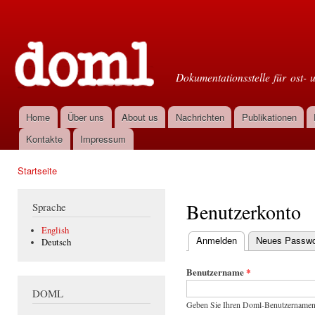
Dir
zu
Doml
Inha
Dokumentationsstelle für ost- 
Home
Über uns
About us
Nachrichten
Publikationen
Hauptmenü
Kontakte
Impressum
Startseite
Sie sind hier
Benutzerkonto
Sprache
English
Anmelden
(aktiver Reiter)
Neues Passwor
Deutsch
Haupt-Reiter
Benutzername
*
DOML
Geben Sie Ihren Doml-Benutzernamen